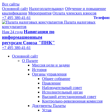
Все сайты
Основной сайт
Налогоплательщику
Обучение и повышение
квалификации
Мероприятия
Оплата членских взносов
+7 495 380-41-61
Телефон:
Палата налоговых
консультантов
Навигация по
Нам 24 года
информационным
ресурсам Союза "ПНК"
+7 495 380‑41‑61
Основной сайт
О Палате
Миссия цели и задачи
История
Органы управления
Общее собрание
Правление
Наблюдательный совет
Исполнительный орган
Высший аттестационный совет
Контрольно-ревизионная комиссия
Документы Палаты
Устав