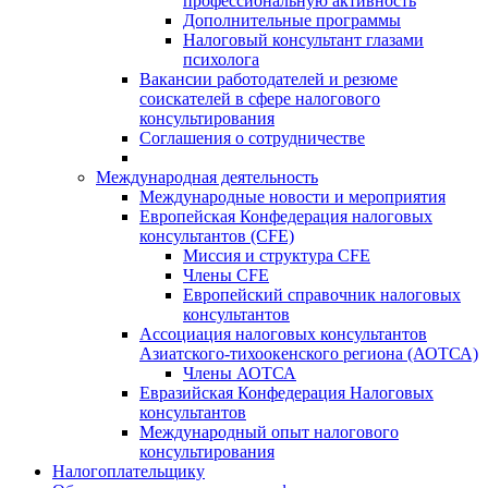
профессиональную активность
Дополнительные программы
Налоговый консультант глазами
психолога
Вакансии работодателей и резюме
соискателей в сфере налогового
консультирования
Соглашения о сотрудничестве
Международная деятельность
Международные новости и мероприятия
Европейская Конфедерация налоговых
консультантов (CFE)
Миссия и структура CFE
Члены CFE
Европейский справочник налоговых
консультантов
Ассоциация налоговых консультантов
Азиатского-тихоокенского региона (АОТСА)
Члены АОТСА
Евразийская Конфедерация Налоговых
консультантов
Международный опыт налогового
консультирования
Налогоплательщику