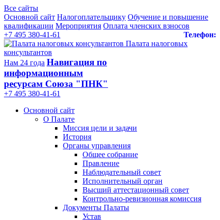
Все сайты
Основной сайт
Налогоплательщику
Обучение и повышение
квалификации
Мероприятия
Оплата членских взносов
+7 495 380-41-61
Телефон:
Палата налоговых
консультантов
Навигация по
Нам 24 года
информационным
ресурсам Союза "ПНК"
+7 495 380‑41‑61
Основной сайт
О Палате
Миссия цели и задачи
История
Органы управления
Общее собрание
Правление
Наблюдательный совет
Исполнительный орган
Высший аттестационный совет
Контрольно-ревизионная комиссия
Документы Палаты
Устав