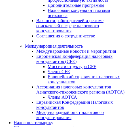
профессиональную активность
Дополнительные программы
Налоговый консультант глазами
психолога
Вакансии работодателей и резюме
соискателей в сфере налогового
консультирования
Соглашения о сотрудничестве
Международная деятельность
Международные новости и мероприятия
Европейская Конфедерация налоговых
консультантов (CFE)
Миссия и структура CFE
Члены CFE
Европейский справочник налоговых
консультантов
Ассоциация налоговых консультантов
Азиатского-тихоокенского региона (АОТСА)
Члены АОТСА
Евразийская Конфедерация Налоговых
консультантов
Международный опыт налогового
консультирования
Налогоплательщику