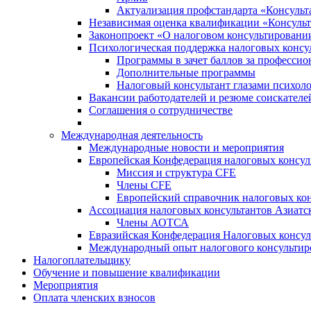
Актуализация профстандарта «Консульта
Независимая оценка квалификации «Консульт
Законопроект «О налоговом консультировани
Психологическая поддержка налоговых консу
Программы в зачет баллов за професси
Дополнительные программы
Налоговый консультант глазами психоло
Вакансии работодателей и резюме соискателе
Соглашения о сотрудничестве
Международная деятельность
Международные новости и мероприятия
Европейская Конфедерация налоговых консул
Миссия и структура CFE
Члены CFE
Европейский справочник налоговых кон
Ассоциация налоговых консультантов Азиатс
Члены АОТСА
Евразийская Конфедерация Налоговых консул
Международный опыт налогового консультир
Налогоплательщику
Обучение и повышение квалификации
Мероприятия
Оплата членских взносов