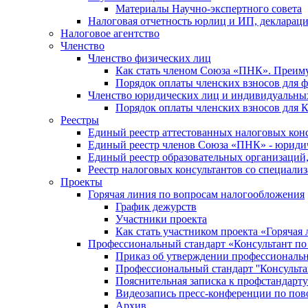
Материалы Научно-экспертного совета
Налоговая отчетность юрлиц и ИП, деклара
Налоговое агентство
Членство
Членство физических лиц
Как стать членом Союза «ПНК». Преим
Порядок оплаты членских взносов для 
Членство юридических лиц и индивидуальны
Порядок оплаты членских взносов для 
Реестры
Единый реестр аттестованных налоговых кон
Единый реестр членов Союза «ПНК» - юриди
Единый реестр образовательных организаци
Реестр налоговых консультантов со специализ
Проекты
Горячая линия по вопросам налогообложения
График дежурств
Участники проекта
Как стать участником проекта «Горячая
Профессиональный стандарт «Консультант по
Приказ об утверждении профессиональног
Профессиональный стандарт ''Консультан
Пояснительная записка к профстандарту 
Видеозапись пресс-конференции по пово
Архив