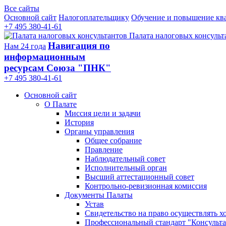
Все сайты
Основной сайт
Налогоплательщику
Обучение и повышение кв
+7 495 380-41-61
Палата налоговых консульт
Навигация по
Нам 24 года
информационным
ресурсам Союза "ПНК"
+7 495 380‑41‑61
Основной сайт
О Палате
Миссия цели и задачи
История
Органы управления
Общее собрание
Правление
Наблюдательный совет
Исполнительный орган
Высший аттестационный совет
Контрольно-ревизионная комиссия
Документы Палаты
Устав
Свидетельство на право осуществлять х
Профессиональный стандарт "Консульта