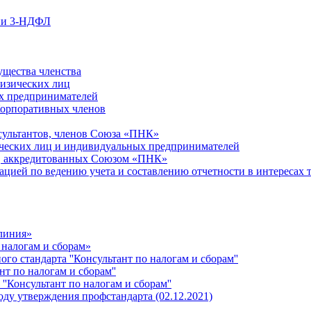
ции 3-НДФЛ
ущества членства
физических лиц
х предпринимателей
Корпоративных членов
сультантов, членов Союза «ПНК»
ческих лиц и индивидуальных предпринимателей
й, аккредитованных Союзом «ПНК»
ацией по ведению учета и составлению отчетности в интересах 
 линия»
 налогам и сборам»
о стандарта ''Консультант по налогам и сборам''
т по налогам и сборам''
''Консультант по налогам и сборам''
ду утверждения профстандарта (02.12.2021)