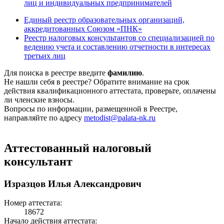
лиц и индивидуальных предпринимателей
Единый реестр образовательных организаций,
аккредитованных Союзом «ПНК»
Реестр налоговых консультантов со специализацией по
ведению учета и составлению отчетности в интересах
третьих лиц
Для поиска в реестре введите
фамилию
.
Не нашли себя в реестре? Обратите внимание на срок
действия квалификационного аттестата, проверьте, оплачены
ли членские взносы.
Вопросы по информации, размещенной в Реестре,
направляйте по адресу
metodist@palata-nk.ru
Аттестованный налоговый
консультант
Изразцов Илья Александрович
Номер аттестата:
18672
Начало действия аттестата: