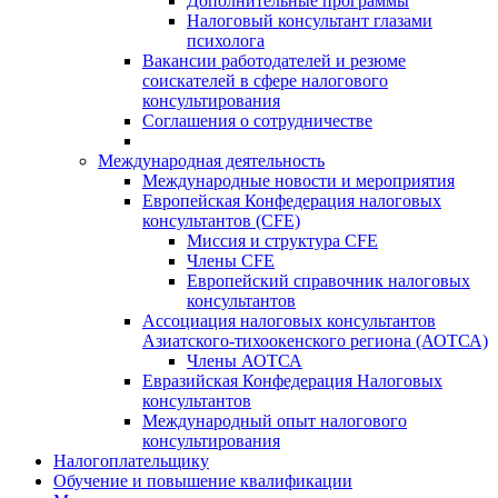
Дополнительные программы
Налоговый консультант глазами
психолога
Вакансии работодателей и резюме
соискателей в сфере налогового
консультирования
Соглашения о сотрудничестве
Международная деятельность
Международные новости и мероприятия
Европейская Конфедерация налоговых
консультантов (CFE)
Миссия и структура CFE
Члены CFE
Европейский справочник налоговых
консультантов
Ассоциация налоговых консультантов
Азиатского-тихоокенского региона (АОТСА)
Члены АОТСА
Евразийская Конфедерация Налоговых
консультантов
Международный опыт налогового
консультирования
Налогоплательщику
Обучение и повышение квалификации