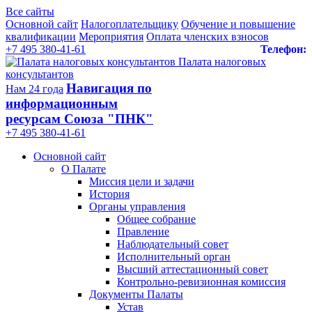
Все сайты
Основной сайт
Налогоплательщику
Обучение и повышение
квалификации
Мероприятия
Оплата членских взносов
+7 495 380-41-61
Телефон:
Палата налоговых
консультантов
Навигация по
Нам 24 года
информационным
ресурсам Союза "ПНК"
+7 495 380‑41‑61
Основной сайт
О Палате
Миссия цели и задачи
История
Органы управления
Общее собрание
Правление
Наблюдательный совет
Исполнительный орган
Высший аттестационный совет
Контрольно-ревизионная комиссия
Документы Палаты
Устав