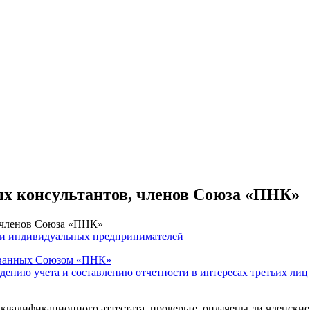
ых консультантов, членов Союза «ПНК»
, членов Союза «ПНК»
 и индивидуальных предпринимателей
тованных Союзом «ПНК»
едению учета и составлению отчетности в интересах третьих лиц
 квалификационного аттестата, проверьте, оплачены ли членские