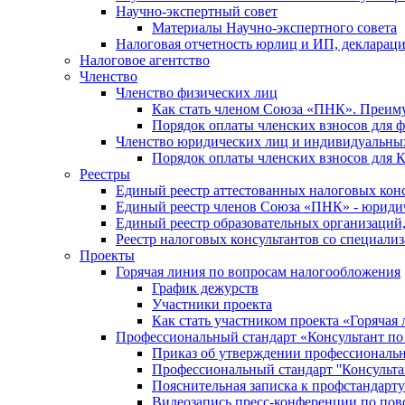
Научно-экспертный совет
Материалы Научно-экспертного совета
Налоговая отчетность юрлиц и ИП, деклара
Налоговое агентство
Членство
Членство физических лиц
Как стать членом Союза «ПНК». Преим
Порядок оплаты членских взносов для 
Членство юридических лиц и индивидуальны
Порядок оплаты членских взносов для 
Реестры
Единый реестр аттестованных налоговых кон
Единый реестр членов Союза «ПНК» - юриди
Единый реестр образовательных организаци
Реестр налоговых консультантов со специализ
Проекты
Горячая линия по вопросам налогообложения
График дежурств
Участники проекта
Как стать участником проекта «Горячая
Профессиональный стандарт «Консультант по
Приказ об утверждении профессиональног
Профессиональный стандарт ''Консультан
Пояснительная записка к профстандарту 
Видеозапись пресс-конференции по пово