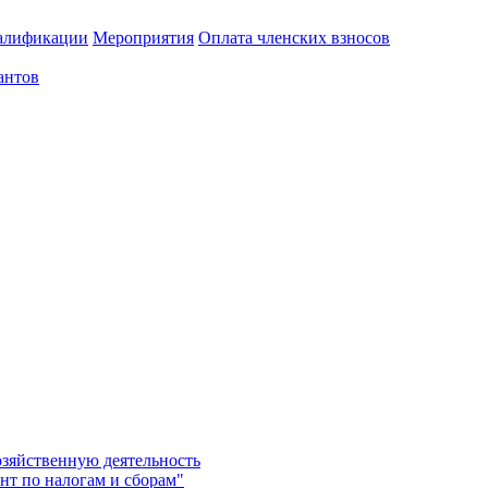
алификации
Мероприятия
Оплата членских взносов
антов
озяйственную деятельность
нт по налогам и сборам"