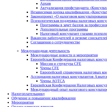
Архив
Актуализация профстандарта «Консульта
Независимая оценка квалификации «Консульт
Законопроект «О налоговом консультировани
Психологическая поддержка налоговых консу
Программы в зачет баллов за професси
Дополнительные программы
Налоговый консультант глазами психоло
Вакансии работодателей и резюме соискателе
Соглашения о сотрудничестве
Международная деятельность
Международные новости и мероприятия
Европейская Конфедерация налоговых консул
Миссия и структура CFE
Члены CFE
Европейский справочник налоговых кон
Ассоциация налоговых консультантов Азиатс
Члены АОТСА
Евразийская Конфедерация Налоговых консул
Международный опыт налогового консультир
Налогоплательщику
Обучение и повышение квалификации
Мероприятия
Оплата членских взносов