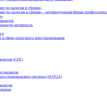
нт по налогам и сборам»
ант по налогам и сборам» - индивидуальная форма профессиона
и»
льтантов
ональную активность
га
й в сфере налогового консультирования
ьтантов (CFE)
сультантов
кого-тихоокенского региона (АОТСА)
ьтантов
ования