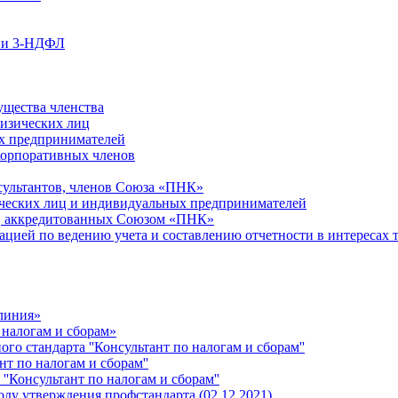
ции 3-НДФЛ
ущества членства
физических лиц
х предпринимателей
Корпоративных членов
сультантов, членов Союза «ПНК»
ческих лиц и индивидуальных предпринимателей
й, аккредитованных Союзом «ПНК»
ацией по ведению учета и составлению отчетности в интересах 
 линия»
 налогам и сборам»
о стандарта ''Консультант по налогам и сборам''
т по налогам и сборам''
''Консультант по налогам и сборам''
ду утверждения профстандарта (02.12.2021)