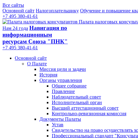
Все сайты
Основной сайт
Налогоплательщику
Обучение и повышение кв
+7 495 380-41-61
Палата налоговых консульт
Навигация по
Нам 24 года
информационным
ресурсам Союза "ПНК"
+7 495 380‑41‑61
Основной сайт
О Палате
Миссия цели и задачи
История
Органы управления
Общее собрание
Правление
Наблюдательный совет
Исполнительный орган
Высший аттестационный совет
Контрольно-ревизионная комиссия
Документы Палаты
Устав
Свидетельство на право осуществлять х
Профессиональный стандарт "Консульта