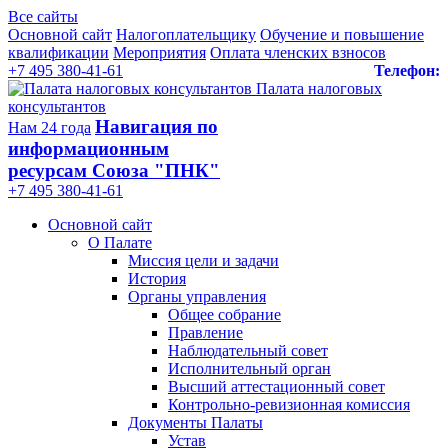
Все сайты
Основной сайт
Налогоплательщику
Обучение и повышение
квалификации
Мероприятия
Оплата членских взносов
+7 495 380-41-61
Телефон:
Палата налоговых
консультантов
Навигация по
Нам 24 года
информационным
ресурсам Союза "ПНК"
+7 495 380‑41‑61
Основной сайт
О Палате
Миссия цели и задачи
История
Органы управления
Общее собрание
Правление
Наблюдательный совет
Исполнительный орган
Высший аттестационный совет
Контрольно-ревизионная комиссия
Документы Палаты
Устав