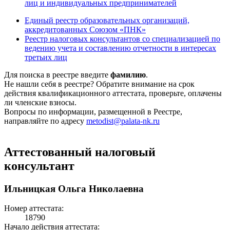
лиц и индивидуальных предпринимателей
Единый реестр образовательных организаций,
аккредитованных Союзом «ПНК»
Реестр налоговых консультантов со специализацией по
ведению учета и составлению отчетности в интересах
третьих лиц
Для поиска в реестре введите
фамилию
.
Не нашли себя в реестре? Обратите внимание на срок
действия квалификационного аттестата, проверьте, оплачены
ли членские взносы.
Вопросы по информации, размещенной в Реестре,
направляйте по адресу
metodist@palata-nk.ru
Аттестованный налоговый
консультант
Ильницкая Ольга Николаевна
Номер аттестата:
18790
Начало действия аттестата: