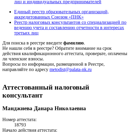
лиц и индивидуальных предпринимателей
Единый реестр образовательных организаций,
аккредитованных Союзом «ПНК»
Реестр налоговых консультантов со специализацией по
ведению учета и составлению отчетности в интересах
третьих лиц
Для поиска в реестре введите
фамилию
.
Не нашли себя в реестре? Обратите внимание на срок
действия квалификационного аттестата, проверьте, оплачены
ли членские взносы.
Вопросы по информации, размещенной в Реестре,
направляйте по адресу
metodist@palata-nk.ru
Аттестованный налоговый
консультант
Манджиева Данара Николаевна
Номер аттестата:
18793
Начало действия аттестата: