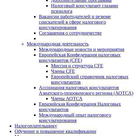
Дополнительные программы
Налоговый консультант глазами
психолога
Вакансии работодателей и резюме
соискателей в сфере налогового
консультирования
Соглашения о сотрудничестве
Международная деятельность
Международные новости и мероприятия
Европейская Конфедерация налоговых
консультантов (CFE)
Миссия и структура CFE
Члены CFE
Европейский справочник налоговых
консультантов
Ассоциация налоговых консультантов
Азиатского-тихоокенского региона (АОТСА)
Члены АОТСА
Евразийская Конфедерация Налоговых
консультантов
Международный опыт налогового
консультирования
Налогоплательщику
Обучение и повышение квалификации