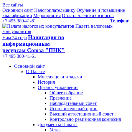
Все сайты
Основной сайт
Налогоплательщику
Обучение и повышение
квалификации
Мероприятия
Оплата членских взносов
+7 495 380-41-61
Телефон:
Палата налоговых
консультантов
Навигация по
Нам 24 года
информационным
ресурсам Союза "ПНК"
+7 495 380‑41‑61
Основной сайт
О Палате
Миссия цели и задачи
История
Органы управления
Общее собрание
Правление
Наблюдательный совет
Исполнительный орган
Высший аттестационный совет
Контрольно-ревизионная комиссия
Документы Палаты
Устав