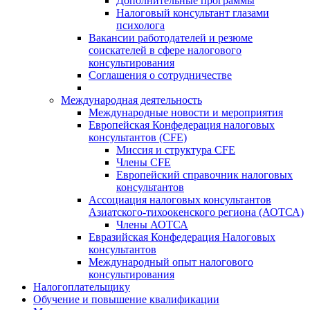
Дополнительные программы
Налоговый консультант глазами
психолога
Вакансии работодателей и резюме
соискателей в сфере налогового
консультирования
Соглашения о сотрудничестве
Международная деятельность
Международные новости и мероприятия
Европейская Конфедерация налоговых
консультантов (CFE)
Миссия и структура CFE
Члены CFE
Европейский справочник налоговых
консультантов
Ассоциация налоговых консультантов
Азиатского-тихоокенского региона (АОТСА)
Члены АОТСА
Евразийская Конфедерация Налоговых
консультантов
Международный опыт налогового
консультирования
Налогоплательщику
Обучение и повышение квалификации