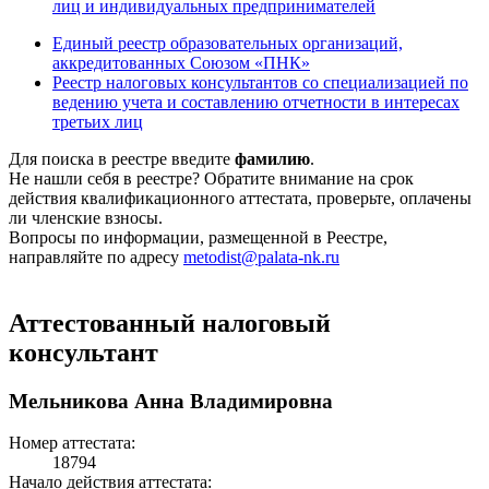
лиц и индивидуальных предпринимателей
Единый реестр образовательных организаций,
аккредитованных Союзом «ПНК»
Реестр налоговых консультантов со специализацией по
ведению учета и составлению отчетности в интересах
третьих лиц
Для поиска в реестре введите
фамилию
.
Не нашли себя в реестре? Обратите внимание на срок
действия квалификационного аттестата, проверьте, оплачены
ли членские взносы.
Вопросы по информации, размещенной в Реестре,
направляйте по адресу
metodist@palata-nk.ru
Аттестованный налоговый
консультант
Мельникова Анна Владимировна
Номер аттестата:
18794
Начало действия аттестата: