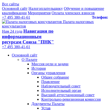
Все сайты
Основной сайт
Налогоплательщику
Обучение и повышение
квалификации
Мероприятия
Оплата членских взносов
+7 495 380-41-61
Телефон:
Палата налоговых
консультантов
Навигация по
Нам 24 года
информационным
ресурсам Союза "ПНК"
+7 495 380‑41‑61
Основной сайт
О Палате
Миссия цели и задачи
История
Органы управления
Общее собрание
Правление
Наблюдательный совет
Исполнительный орган
Высший аттестационный совет
Контрольно-ревизионная комиссия
Документы Палаты
Устав