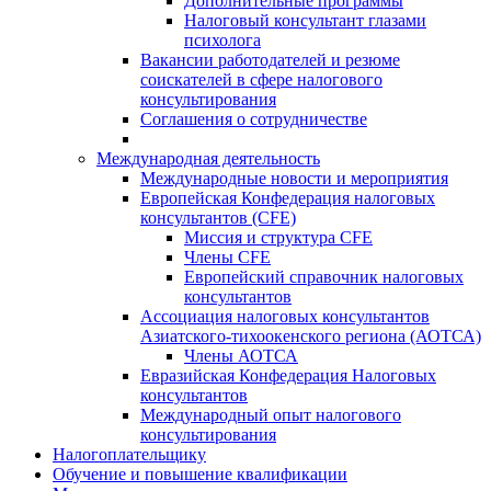
Дополнительные программы
Налоговый консультант глазами
психолога
Вакансии работодателей и резюме
соискателей в сфере налогового
консультирования
Соглашения о сотрудничестве
Международная деятельность
Международные новости и мероприятия
Европейская Конфедерация налоговых
консультантов (CFE)
Миссия и структура CFE
Члены CFE
Европейский справочник налоговых
консультантов
Ассоциация налоговых консультантов
Азиатского-тихоокенского региона (АОТСА)
Члены АОТСА
Евразийская Конфедерация Налоговых
консультантов
Международный опыт налогового
консультирования
Налогоплательщику
Обучение и повышение квалификации