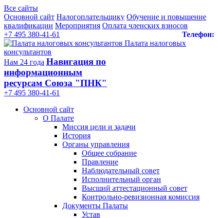
Все сайты
Основной сайт
Налогоплательщику
Обучение и повышение
квалификации
Мероприятия
Оплата членских взносов
+7 495 380-41-61
Телефон:
Палата налоговых
консультантов
Навигация по
Нам 24 года
информационным
ресурсам Союза "ПНК"
+7 495 380‑41‑61
Основной сайт
О Палате
Миссия цели и задачи
История
Органы управления
Общее собрание
Правление
Наблюдательный совет
Исполнительный орган
Высший аттестационный совет
Контрольно-ревизионная комиссия
Документы Палаты
Устав