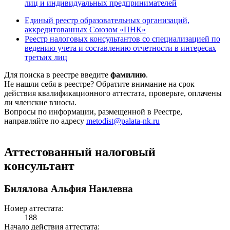
лиц и индивидуальных предпринимателей
Единый реестр образовательных организаций,
аккредитованных Союзом «ПНК»
Реестр налоговых консультантов со специализацией по
ведению учета и составлению отчетности в интересах
третьих лиц
Для поиска в реестре введите
фамилию
.
Не нашли себя в реестре? Обратите внимание на срок
действия квалификационного аттестата, проверьте, оплачены
ли членские взносы.
Вопросы по информации, размещенной в Реестре,
направляйте по адресу
metodist@palata-nk.ru
Аттестованный налоговый
консультант
Билялова Альфия Наилевна
Номер аттестата:
188
Начало действия аттестата: