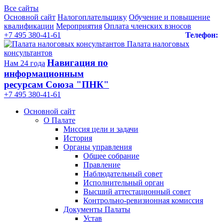
Все сайты
Основной сайт
Налогоплательщику
Обучение и повышение
квалификации
Мероприятия
Оплата членских взносов
+7 495 380-41-61
Телефон:
Палата налоговых
консультантов
Навигация по
Нам 24 года
информационным
ресурсам Союза "ПНК"
+7 495 380‑41‑61
Основной сайт
О Палате
Миссия цели и задачи
История
Органы управления
Общее собрание
Правление
Наблюдательный совет
Исполнительный орган
Высший аттестационный совет
Контрольно-ревизионная комиссия
Документы Палаты
Устав