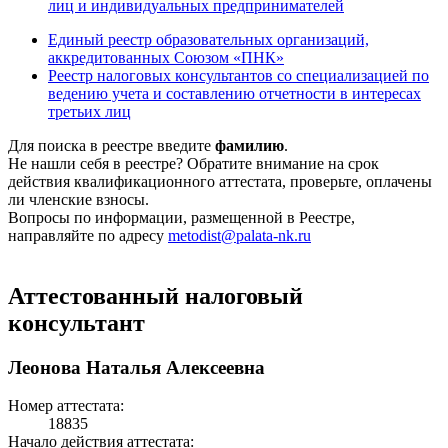
лиц и индивидуальных предпринимателей
Единый реестр образовательных организаций,
аккредитованных Союзом «ПНК»
Реестр налоговых консультантов со специализацией по
ведению учета и составлению отчетности в интересах
третьих лиц
Для поиска в реестре введите
фамилию
.
Не нашли себя в реестре? Обратите внимание на срок
действия квалификационного аттестата, проверьте, оплачены
ли членские взносы.
Вопросы по информации, размещенной в Реестре,
направляйте по адресу
metodist@palata-nk.ru
Аттестованный налоговый
консультант
Леонова Наталья Алексеевна
Номер аттестата:
18835
Начало действия аттестата: