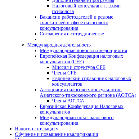
Дополнительные программы
Налоговый консультант глазами
психолога
Вакансии работодателей и резюме
соискателей в сфере налогового
консультирования
Соглашения о сотрудничестве
Международная деятельность
Международные новости и мероприятия
Европейская Конфедерация налоговых
консультантов (CFE)
Миссия и структура CFE
Члены CFE
Европейский справочник налоговых
консультантов
Ассоциация налоговых консультантов
Азиатского-тихоокенского региона (АОТСА)
Члены АОТСА
Евразийская Конфедерация Налоговых
консультантов
Международный опыт налогового
консультирования
Налогоплательщику
Обучение и повышение квалификации