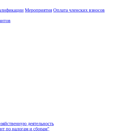
алификации
Мероприятия
Оплата членских взносов
антов
озяйственную деятельность
нт по налогам и сборам"