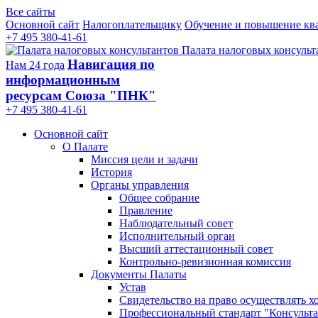
Все сайты
Основной сайт
Налогоплательщику
Обучение и повышение кв
+7 495 380-41-61
Палата налоговых консульт
Навигация по
Нам 24 года
информационным
ресурсам Союза "ПНК"
+7 495 380‑41‑61
Основной сайт
О Палате
Миссия цели и задачи
История
Органы управления
Общее собрание
Правление
Наблюдательный совет
Исполнительный орган
Высший аттестационный совет
Контрольно-ревизионная комиссия
Документы Палаты
Устав
Свидетельство на право осуществлять х
Профессиональный стандарт "Консульта