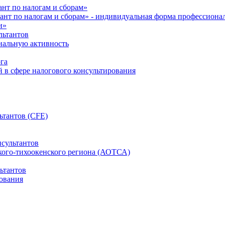
нт по налогам и сборам»
ант по налогам и сборам» - индивидуальная форма профессиона
и»
льтантов
ональную активность
га
й в сфере налогового консультирования
ьтантов (CFE)
сультантов
кого-тихоокенского региона (АОТСА)
ьтантов
ования