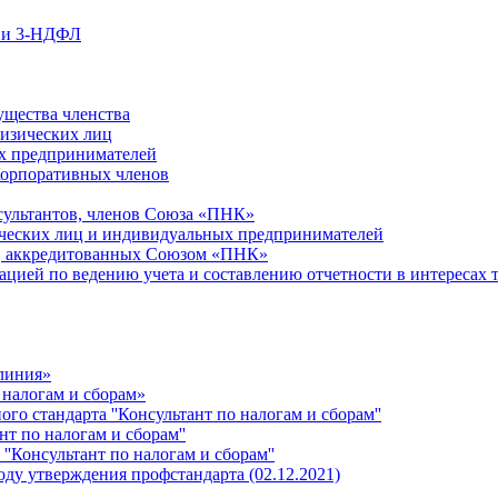
ции 3-НДФЛ
ущества членства
физических лиц
х предпринимателей
Корпоративных членов
сультантов, членов Союза «ПНК»
ческих лиц и индивидуальных предпринимателей
й, аккредитованных Союзом «ПНК»
ацией по ведению учета и составлению отчетности в интересах 
 линия»
 налогам и сборам»
о стандарта ''Консультант по налогам и сборам''
т по налогам и сборам''
''Консультант по налогам и сборам''
ду утверждения профстандарта (02.12.2021)