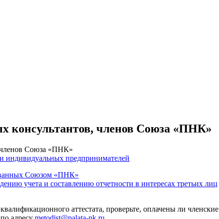
ых консультантов, членов Союза «ПНК»
, членов Союза «ПНК»
 и индивидуальных предпринимателей
тованных Союзом «ПНК»
едению учета и составлению отчетности в интересах третьих лиц
 квалификационного аттестата, проверьте, оплачены ли членские
 по адресу
metodist@palata-nk.ru