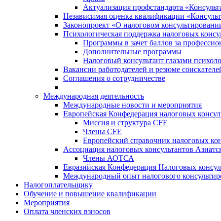
Актуализация профстандарта «Консульта
Независимая оценка квалификации «Консульт
Законопроект «О налоговом консультировани
Психологическая поддержка налоговых консу
Программы в зачет баллов за професси
Дополнительные программы
Налоговый консультант глазами психоло
Вакансии работодателей и резюме соискателе
Соглашения о сотрудничестве
Международная деятельность
Международные новости и мероприятия
Европейская Конфедерация налоговых консул
Миссия и структура CFE
Члены CFE
Европейский справочник налоговых кон
Ассоциация налоговых консультантов Азиатс
Члены АОТСА
Евразийская Конфедерация Налоговых консул
Международный опыт налогового консультир
Налогоплательщику
Обучение и повышение квалификации
Мероприятия
Оплата членских взносов