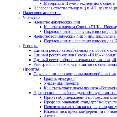
Материалы Научно-экспертного совета
Налоговая отчетность юрлиц и ИП, деклара
Налоговое агентство
Членство
Членство физических лиц
Как стать членом Союза «ПНК». Преим
Порядок оплаты членских взносов для 
Членство юридических лиц и индивидуальны
Порядок оплаты членских взносов для 
Реестры
Единый реестр аттестованных налоговых кон
Единый реестр членов Союза «ПНК» - юриди
Единый реестр образовательных организаци
Реестр налоговых консультантов со специализ
Проекты
Горячая линия по вопросам налогообложения
График дежурств
Участники проекта
Как стать участником проекта «Горячая
Профессиональный стандарт «Консультант по
Приказ об утверждении профессиональног
Профессиональный стандарт ''Консультан
Пояснительная записка к профстандарту 
Видеозапись пресс-конференции по пово
Архив