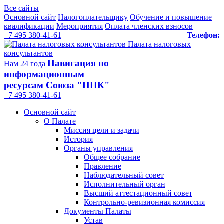
Все сайты
Основной сайт
Налогоплательщику
Обучение и повышение
квалификации
Мероприятия
Оплата членских взносов
+7 495 380-41-61
Телефон:
Палата налоговых
консультантов
Навигация по
Нам 24 года
информационным
ресурсам Союза "ПНК"
+7 495 380‑41‑61
Основной сайт
О Палате
Миссия цели и задачи
История
Органы управления
Общее собрание
Правление
Наблюдательный совет
Исполнительный орган
Высший аттестационный совет
Контрольно-ревизионная комиссия
Документы Палаты
Устав