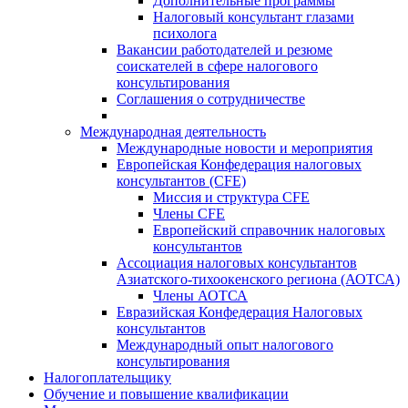
Дополнительные программы
Налоговый консультант глазами
психолога
Вакансии работодателей и резюме
соискателей в сфере налогового
консультирования
Соглашения о сотрудничестве
Международная деятельность
Международные новости и мероприятия
Европейская Конфедерация налоговых
консультантов (CFE)
Миссия и структура CFE
Члены CFE
Европейский справочник налоговых
консультантов
Ассоциация налоговых консультантов
Азиатского-тихоокенского региона (АОТСА)
Члены АОТСА
Евразийская Конфедерация Налоговых
консультантов
Международный опыт налогового
консультирования
Налогоплательщику
Обучение и повышение квалификации