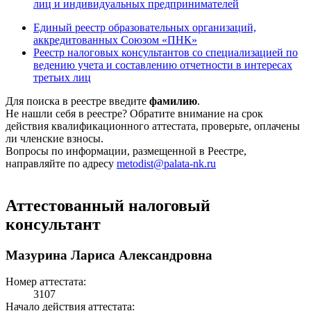
лиц и индивидуальных предпринимателей
Единый реестр образовательных организаций,
аккредитованных Союзом «ПНК»
Реестр налоговых консультантов со специализацией по
ведению учета и составлению отчетности в интересах
третьих лиц
Для поиска в реестре введите
фамилию
.
Не нашли себя в реестре? Обратите внимание на срок
действия квалификационного аттестата, проверьте, оплачены
ли членские взносы.
Вопросы по информации, размещенной в Реестре,
направляйте по адресу
metodist@palata-nk.ru
Аттестованный налоговый
консультант
Мазурина Лариса Александровна
Номер аттестата:
3107
Начало действия аттестата: