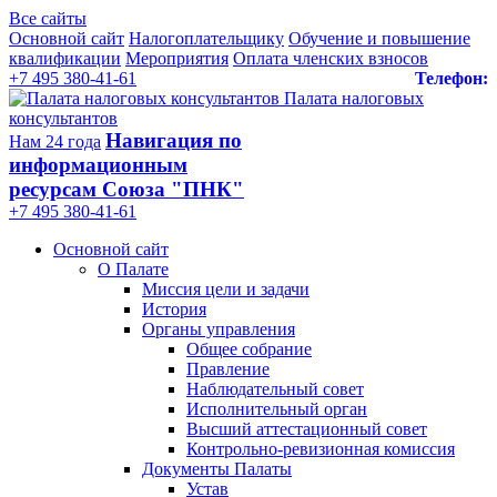
Все сайты
Основной сайт
Налогоплательщику
Обучение и повышение
квалификации
Мероприятия
Оплата членских взносов
+7 495 380-41-61
Телефон:
Палата налоговых
консультантов
Навигация по
Нам 24 года
информационным
ресурсам Союза "ПНК"
+7 495 380‑41‑61
Основной сайт
О Палате
Миссия цели и задачи
История
Органы управления
Общее собрание
Правление
Наблюдательный совет
Исполнительный орган
Высший аттестационный совет
Контрольно-ревизионная комиссия
Документы Палаты
Устав