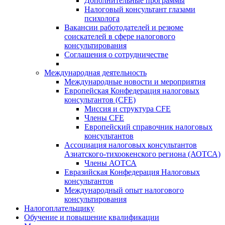
Дополнительные программы
Налоговый консультант глазами
психолога
Вакансии работодателей и резюме
соискателей в сфере налогового
консультирования
Соглашения о сотрудничестве
Международная деятельность
Международные новости и мероприятия
Европейская Конфедерация налоговых
консультантов (CFE)
Миссия и структура CFE
Члены CFE
Европейский справочник налоговых
консультантов
Ассоциация налоговых консультантов
Азиатского-тихоокенского региона (АОТСА)
Члены АОТСА
Евразийская Конфедерация Налоговых
консультантов
Международный опыт налогового
консультирования
Налогоплательщику
Обучение и повышение квалификации