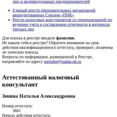
лиц и индивидуальных предпринимателей
Единый реестр образовательных организаций,
аккредитованных Союзом «ПНК»
Реестр налоговых консультантов со специализацией по
ведению учета и составлению отчетности в интересах
третьих лиц
Для поиска в реестре введите
фамилию
.
Не нашли себя в реестре? Обратите внимание на срок
действия квалификационного аттестата, проверьте, оплачены
ли членские взносы.
Вопросы по информации, размещенной в Реестре,
направляйте по адресу
metodist@palata-nk.ru
Аттестованный налоговый
консультант
Зенина Наталья Александровна
Номер аттестата:
3661
Начало действия аттестата: