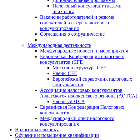
Дополнительные программы
Налоговый консультант глазами
психолога
Вакансии работодателей и резюме
соискателей в сфере налогового
консультирования
Соглашения о сотрудничестве
Международная деятельность
Международные новости и мероприятия
Европейская Конфедерация налоговых
консультантов (CFE)
Миссия и структура CFE
Члены CFE
Европейский справочник налоговых
консультантов
Ассоциация налоговых консультантов
Азиатского-тихоокенского региона (АОТСА)
Члены АОТСА
Евразийская Конфедерация Налоговых
консультантов
Международный опыт налогового
консультирования
Налогоплательщику
Обучение и повышение квалификации