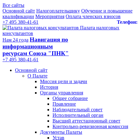
Все сайты
Основной сайт
Налогоплательщику
Обучение и повышение
квалификации
Мероприятия
Оплата членских взносов
+7 495 380-41-61
Телефон:
Палата налоговых
консультантов
Навигация по
Нам 24 года
информационным
ресурсам Союза "ПНК"
+7 495 380‑41‑61
Основной сайт
О Палате
Миссия цели и задачи
История
Органы управления
Общее собрание
Правление
Наблюдательный совет
Исполнительный орган
Высший аттестационный совет
Контрольно-ревизионная комиссия
Документы Палаты
Устав