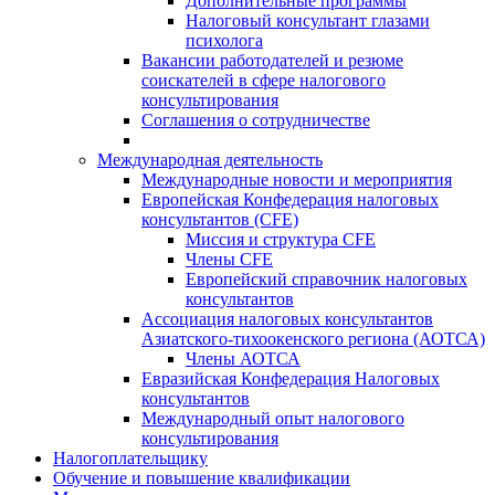
Дополнительные программы
Налоговый консультант глазами
психолога
Вакансии работодателей и резюме
соискателей в сфере налогового
консультирования
Соглашения о сотрудничестве
Международная деятельность
Международные новости и мероприятия
Европейская Конфедерация налоговых
консультантов (CFE)
Миссия и структура CFE
Члены CFE
Европейский справочник налоговых
консультантов
Ассоциация налоговых консультантов
Азиатского-тихоокенского региона (АОТСА)
Члены АОТСА
Евразийская Конфедерация Налоговых
консультантов
Международный опыт налогового
консультирования
Налогоплательщику
Обучение и повышение квалификации