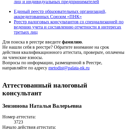
лиц и индивидуальных предпринимателей
Единый реестр образовательных организаций,
аккредитованных Союзом «ПНК»
Реестр налоговых консультантов со специализацией по
ведению учета и составлению отчетности в интересах
третьих лиц
Для поиска в реестре введите
фамилию
.
Не нашли себя в реестре? Обратите внимание на срок
действия квалификационного аттестата, проверьте, оплачены
ли членские взносы.
Вопросы по информации, размещенной в Реестре,
направляйте по адресу
metodist@palata-nk.ru
Аттестованный налоговый
консультант
Зензинова Наталья Валерьевна
Номер аттестата:
3723
Начало действия аттестата: