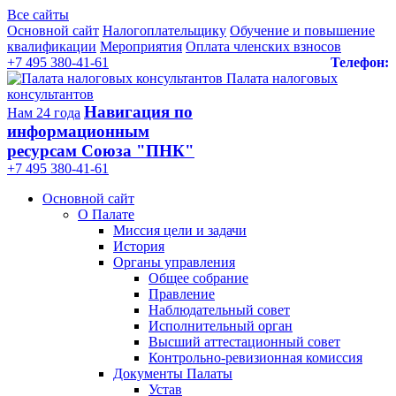
Все сайты
Основной сайт
Налогоплательщику
Обучение и повышение
квалификации
Мероприятия
Оплата членских взносов
+7 495 380-41-61
Телефон:
Палата налоговых
консультантов
Навигация по
Нам 24 года
информационным
ресурсам Союза "ПНК"
+7 495 380‑41‑61
Основной сайт
О Палате
Миссия цели и задачи
История
Органы управления
Общее собрание
Правление
Наблюдательный совет
Исполнительный орган
Высший аттестационный совет
Контрольно-ревизионная комиссия
Документы Палаты
Устав