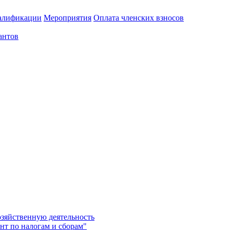
алификации
Мероприятия
Оплата членских взносов
антов
озяйственную деятельность
нт по налогам и сборам"