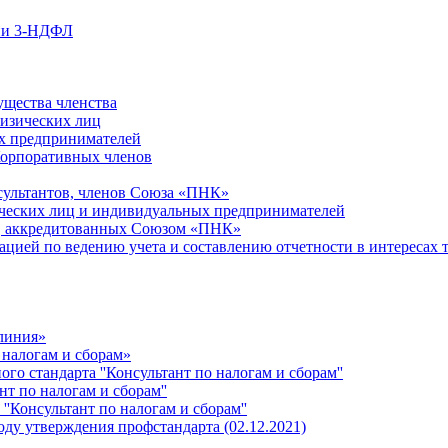
ции 3-НДФЛ
ущества членства
физических лиц
х предпринимателей
Корпоративных членов
сультантов, членов Союза «ПНК»
ческих лиц и индивидуальных предпринимателей
й, аккредитованных Союзом «ПНК»
ацией по ведению учета и составлению отчетности в интересах 
 линия»
 налогам и сборам»
о стандарта ''Консультант по налогам и сборам''
т по налогам и сборам''
''Консультант по налогам и сборам''
ду утверждения профстандарта (02.12.2021)