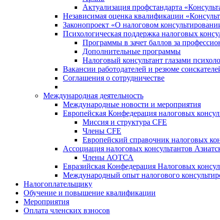
Актуализация профстандарта «Консульта
Независимая оценка квалификации «Консульт
Законопроект «О налоговом консультировани
Психологическая поддержка налоговых консу
Программы в зачет баллов за професси
Дополнительные программы
Налоговый консультант глазами психоло
Вакансии работодателей и резюме соискателе
Соглашения о сотрудничестве
Международная деятельность
Международные новости и мероприятия
Европейская Конфедерация налоговых консул
Миссия и структура CFE
Члены CFE
Европейский справочник налоговых кон
Ассоциация налоговых консультантов Азиатс
Члены АОТСА
Евразийская Конфедерация Налоговых консул
Международный опыт налогового консультир
Налогоплательщику
Обучение и повышение квалификации
Мероприятия
Оплата членских взносов