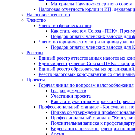
Материалы Научно-экспертного совета
Налоговая отчетность юрлиц и ИП, деклара
Налоговое агентство
Членство
Членство физических лиц
Как стать членом Союза «ПНК». Преим
Порядок оплаты членских взносов для 
Членство юридических лиц и индивидуальны
Порядок оплаты членских взносов для 
Реестры
Единый реестр аттестованных налоговых кон
Единый реестр членов Союза «ПНК» - юриди
Единый реестр образовательных организаци
Реестр налоговых консультантов со специализ
Проекты
Горячая линия по вопросам налогообложения
График дежурств
Участники проекта
Как стать участником проекта «Горячая
Профессиональный стандарт «Консультант по
Приказ об утверждении профессиональног
Профессиональный стандарт ''Консультан
Пояснительная записка к профстандарту 
Видеозапись пресс-конференции по пово
Архив