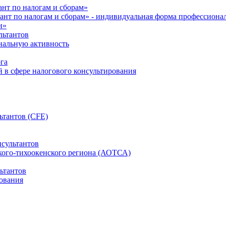
нт по налогам и сборам»
ант по налогам и сборам» - индивидуальная форма профессиона
и»
льтантов
ональную активность
га
й в сфере налогового консультирования
ьтантов (CFE)
сультантов
кого-тихоокенского региона (АОТСА)
ьтантов
ования