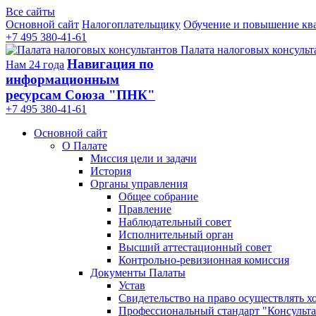
Все сайты
Основной сайт
Налогоплательщику
Обучение и повышение кв
+7 495 380-41-61
Палата налоговых консульт
Навигация по
Нам 24 года
информационным
ресурсам Союза "ПНК"
+7 495 380‑41‑61
Основной сайт
О Палате
Миссия цели и задачи
История
Органы управления
Общее собрание
Правление
Наблюдательный совет
Исполнительный орган
Высший аттестационный совет
Контрольно-ревизионная комиссия
Документы Палаты
Устав
Свидетельство на право осуществлять х
Профессиональный стандарт "Консульта