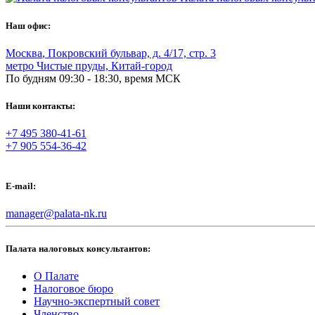
Наш офис:
Москва
,
Покровский бульвар, д. 4/17, стр. 3
метро Чистые пруды, Китай-город
По будням 09:30 - 18:30, время МСК
Наши контакты:
+7 495 380-41-61
+7 905 554-36-42
E-mail:
manager@palata-nk.ru
Палата налоговых консультантов:
О Палате
Налоговое бюро
Научно-экспертный совет
Членство