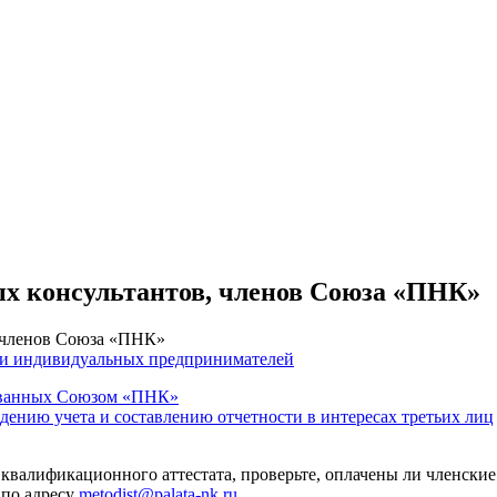
ых консультантов, членов Союза «ПНК»
, членов Союза «ПНК»
 и индивидуальных предпринимателей
тованных Союзом «ПНК»
едению учета и составлению отчетности в интересах третьих лиц
 квалификационного аттестата, проверьте, оплачены ли членские
 по адресу
metodist@palata-nk.ru