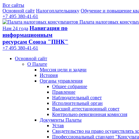
Все сайты
Основной сайт
Налогоплательщику
Обучение и повышение кв
+7 495 380-41-61
Палата налоговых консульт
Навигация по
Нам 24 года
информационным
ресурсам Союза "ПНК"
+7 495 380‑41‑61
Основной сайт
О Палате
Миссия цели и задачи
История
Органы управления
Общее собрание
Правление
Наблюдательный совет
Исполнительный орган
Высший аттестационный совет
Контрольно-ревизионная комиссия
Документы Палаты
Устав
Свидетельство на право осуществлять х
Профессиональный стандарт "Консульта