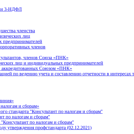
ции 3-НДФЛ
ущества членства
физических лиц
х предпринимателей
Корпоративных членов
сультантов, членов Союза «ПНК»
ческих лиц и индивидуальных предпринимателей
й, аккредитованных Союзом «ПНК»
ацией по ведению учета и составлению отчетности в интересах 
 линия»
 налогам и сборам»
о стандарта ''Консультант по налогам и сборам''
т по налогам и сборам''
''Консультант по налогам и сборам''
ду утверждения профстандарта (02.12.2021)