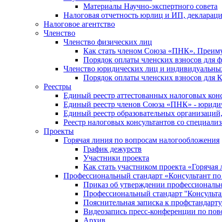
Материалы Научно-экспертного совета
Налоговая отчетность юрлиц и ИП, деклара
Налоговое агентство
Членство
Членство физических лиц
Как стать членом Союза «ПНК». Преим
Порядок оплаты членских взносов для 
Членство юридических лиц и индивидуальны
Порядок оплаты членских взносов для 
Реестры
Единый реестр аттестованных налоговых кон
Единый реестр членов Союза «ПНК» - юриди
Единый реестр образовательных организаци
Реестр налоговых консультантов со специализ
Проекты
Горячая линия по вопросам налогообложения
График дежурств
Участники проекта
Как стать участником проекта «Горячая
Профессиональный стандарт «Консультант по
Приказ об утверждении профессиональног
Профессиональный стандарт ''Консультан
Пояснительная записка к профстандарту 
Видеозапись пресс-конференции по пово
Архив