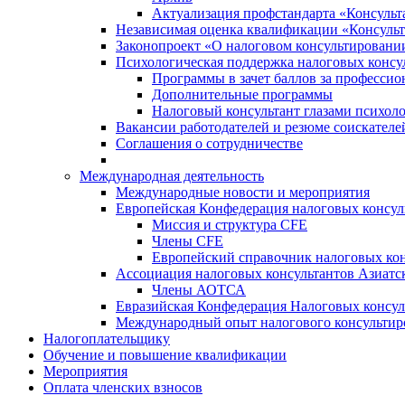
Актуализация профстандарта «Консульта
Независимая оценка квалификации «Консульт
Законопроект «О налоговом консультировани
Психологическая поддержка налоговых консу
Программы в зачет баллов за професси
Дополнительные программы
Налоговый консультант глазами психоло
Вакансии работодателей и резюме соискателе
Соглашения о сотрудничестве
Международная деятельность
Международные новости и мероприятия
Европейская Конфедерация налоговых консул
Миссия и структура CFE
Члены CFE
Европейский справочник налоговых кон
Ассоциация налоговых консультантов Азиатс
Члены АОТСА
Евразийская Конфедерация Налоговых консул
Международный опыт налогового консультир
Налогоплательщику
Обучение и повышение квалификации
Мероприятия
Оплата членских взносов