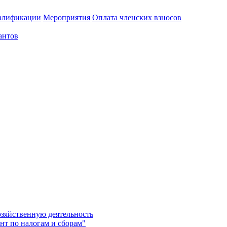
алификации
Мероприятия
Оплата членских взносов
антов
озяйственную деятельность
нт по налогам и сборам"