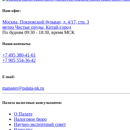
Наш офис:
Москва
,
Покровский бульвар, д. 4/17, стр. 3
метро Чистые пруды, Китай-город
По будням 09:30 - 18:30, время МСК
Наши контакты:
+7 495 380-41-61
+7 905 554-36-42
E-mail:
manager@palata-nk.ru
Палата налоговых консультантов:
О Палате
Налоговое бюро
Научно-экспертный совет
Членство