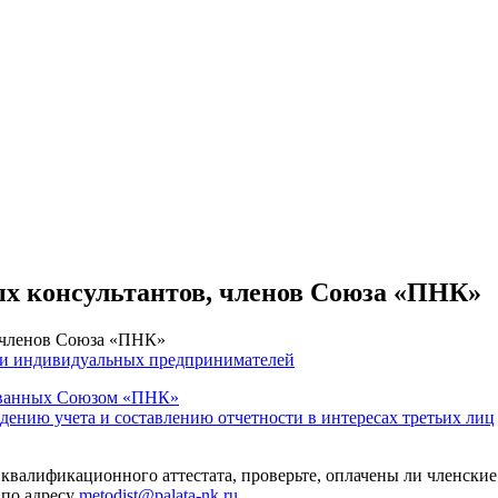
ых консультантов, членов Союза «ПНК»
, членов Союза «ПНК»
 и индивидуальных предпринимателей
тованных Союзом «ПНК»
едению учета и составлению отчетности в интересах третьих лиц
 квалификационного аттестата, проверьте, оплачены ли членские
 по адресу
metodist@palata-nk.ru