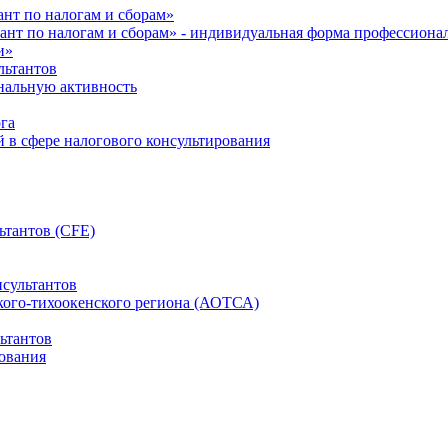
нт по налогам и сборам»
ант по налогам и сборам» - индивидуальная форма профессиона
и»
льтантов
ональную активность
га
й в сфере налогового консультирования
ьтантов (CFE)
сультантов
кого-тихоокенского региона (АОТСА)
ьтантов
ования