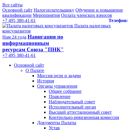
Все сайты
Основной сайт
Налогоплательщику
Обучение и повышение
квалификации
Мероприятия
Оплата членских взносов
+7 495 380-41-61
Телефон:
Палата налоговых
консультантов
Навигация по
Нам 24 года
информационным
ресурсам Союза "ПНК"
+7 495 380‑41‑61
Основной сайт
О Палате
Миссия цели и задачи
История
Органы управления
Общее собрание
Правление
Наблюдательный совет
Исполнительный орган
Высший аттестационный совет
Контрольно-ревизионная комиссия
Документы Палаты
Устав