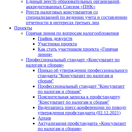
Единый реестр образовательных организаций,
аккредитованных Союзом «ПНК»
Реестр налоговых консультантов со
специализацией по ведению учета и составлению
отчетности в интересах третьих лиц
Проекты
Горячая линия по вопросам налогообложения
График дежурств
Участники проекта
Как стать участником проекта «Горячая
линия»
Профессиональный стандарт «Консультант по
налогам и сборам»
Приказ об утверждении профессионального
стандарта ''Консультант по налогам и
сборам''
Профессиональный стандарт ''Консультант
по налогам и сборам''
Пояснительная записка к профстандарту
''Консультант по налогам и сборам''
Видеозапись пресс-конференции по поводу
утверждения профстандарта (02.12.2021)
Архив
Актуализация профстандарта «Консультант
по налогам и сборам»