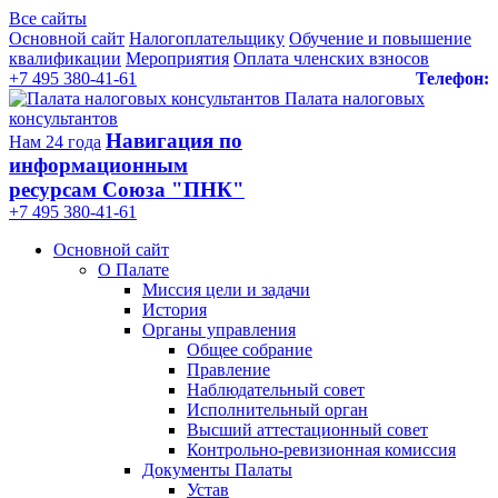
Все сайты
Основной сайт
Налогоплательщику
Обучение и повышение
квалификации
Мероприятия
Оплата членских взносов
+7 495 380-41-61
Телефон:
Палата налоговых
консультантов
Навигация по
Нам 24 года
информационным
ресурсам Союза "ПНК"
+7 495 380‑41‑61
Основной сайт
О Палате
Миссия цели и задачи
История
Органы управления
Общее собрание
Правление
Наблюдательный совет
Исполнительный орган
Высший аттестационный совет
Контрольно-ревизионная комиссия
Документы Палаты
Устав