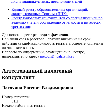
лиц и индивидуальных предпринимателей
Единый реестр образовательных организаций,
аккредитованных Союзом «ПНК»
Реестр налоговых консультантов со специализацией по
ведению учета и составлению отчетности в интересах
третьих лиц
Для поиска в реестре введите
фамилию
.
Не нашли себя в реестре? Обратите внимание на срок
действия квалификационного аттестата, проверьте, оплачены
ли членские взносы.
Вопросы по информации, размещенной в Реестре,
направляйте по адресу
metodist@palata-nk.ru
Аттестованный налоговый
консультант
Латохина Евгения Владимировна
Номер аттестата:
5111
Начало действия аттестата: