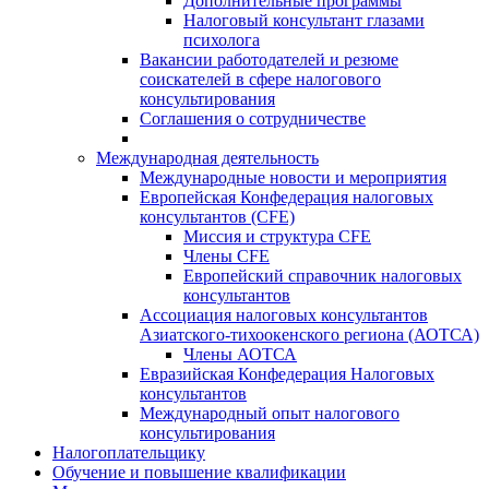
Дополнительные программы
Налоговый консультант глазами
психолога
Вакансии работодателей и резюме
соискателей в сфере налогового
консультирования
Соглашения о сотрудничестве
Международная деятельность
Международные новости и мероприятия
Европейская Конфедерация налоговых
консультантов (CFE)
Миссия и структура CFE
Члены CFE
Европейский справочник налоговых
консультантов
Ассоциация налоговых консультантов
Азиатского-тихоокенского региона (АОТСА)
Члены АОТСА
Евразийская Конфедерация Налоговых
консультантов
Международный опыт налогового
консультирования
Налогоплательщику
Обучение и повышение квалификации