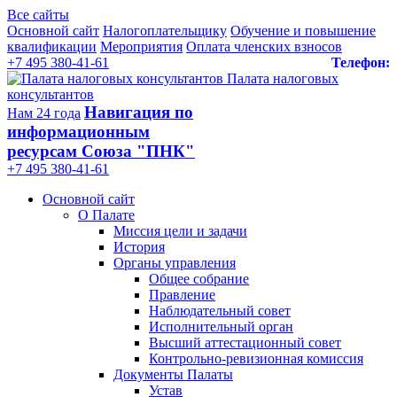
Все сайты
Основной сайт
Налогоплательщику
Обучение и повышение
квалификации
Мероприятия
Оплата членских взносов
+7 495 380-41-61
Телефон:
Палата налоговых
консультантов
Навигация по
Нам 24 года
информационным
ресурсам Союза "ПНК"
+7 495 380‑41‑61
Основной сайт
О Палате
Миссия цели и задачи
История
Органы управления
Общее собрание
Правление
Наблюдательный совет
Исполнительный орган
Высший аттестационный совет
Контрольно-ревизионная комиссия
Документы Палаты
Устав