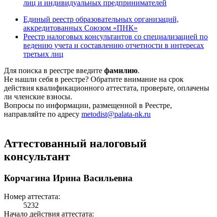
лиц и индивидуальных предпринимателей
Единый реестр образовательных организаций,
аккредитованных Союзом «ПНК»
Реестр налоговых консультантов со специализацией по
ведению учета и составлению отчетности в интересах
третьих лиц
Для поиска в реестре введите
фамилию
.
Не нашли себя в реестре? Обратите внимание на срок
действия квалификационного аттестата, проверьте, оплачены
ли членские взносы.
Вопросы по информации, размещенной в Реестре,
направляйте по адресу
metodist@palata-nk.ru
Аттестованный налоговый
консультант
Корчагина Ирина Васильевна
Номер аттестата:
5232
Начало действия аттестата: