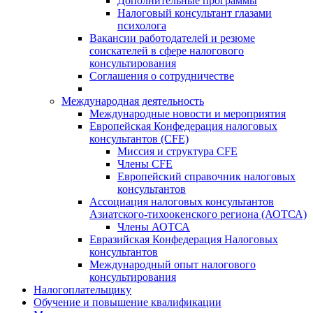
Дополнительные программы
Налоговый консультант глазами
психолога
Вакансии работодателей и резюме
соискателей в сфере налогового
консультирования
Соглашения о сотрудничестве
Международная деятельность
Международные новости и мероприятия
Европейская Конфедерация налоговых
консультантов (CFE)
Миссия и структура CFE
Члены CFE
Европейский справочник налоговых
консультантов
Ассоциация налоговых консультантов
Азиатского-тихоокенского региона (АОТСА)
Члены АОТСА
Евразийская Конфедерация Налоговых
консультантов
Международный опыт налогового
консультирования
Налогоплательщику
Обучение и повышение квалификации