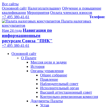
Все сайты
Основной сайт
Налогоплательщику
Обучение и повышение
квалификации
Мероприятия
Оплата членских взносов
+7 495 380-41-61
Телефон:
Палата налоговых
консультантов
Навигация по
Нам 24 года
информационным
ресурсам Союза "ПНК"
+7 495 380‑41‑61
Основной сайт
О Палате
Миссия цели и задачи
История
Органы управления
Общее собрание
Правление
Наблюдательный совет
Исполнительный орган
Высший аттестационный совет
Контрольно-ревизионная комиссия
Документы Палаты
Устав