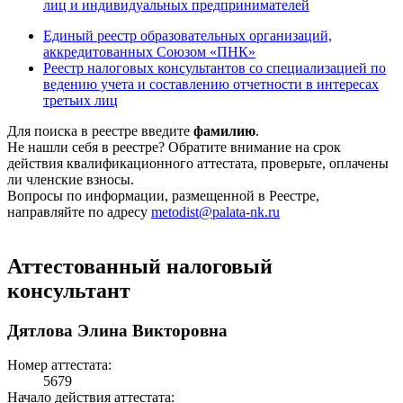
лиц и индивидуальных предпринимателей
Единый реестр образовательных организаций,
аккредитованных Союзом «ПНК»
Реестр налоговых консультантов со специализацией по
ведению учета и составлению отчетности в интересах
третьих лиц
Для поиска в реестре введите
фамилию
.
Не нашли себя в реестре? Обратите внимание на срок
действия квалификационного аттестата, проверьте, оплачены
ли членские взносы.
Вопросы по информации, размещенной в Реестре,
направляйте по адресу
metodist@palata-nk.ru
Аттестованный налоговый
консультант
Дятлова Элина Викторовна
Номер аттестата:
5679
Начало действия аттестата: