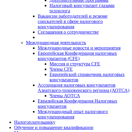
Дополнительные программы
Налоговый консультант глазами
психолога
Вакансии работодателей и резюме
соискателей в сфере налогового
консультирования
Соглашения о сотрудничестве
Международная деятельность
Международные новости и мероприятия
Европейская Конфедерация налоговых
консультантов (CFE)
Миссия и структура CFE
Члены CFE
Европейский справочник налоговых
консультантов
Ассоциация налоговых консультантов
Азиатского-тихоокенского региона (АОТСА)
Члены АОТСА
Евразийская Конфедерация Налоговых
консультантов
Международный опыт налогового
консультирования
Налогоплательщику
Обучение и повышение квалификации