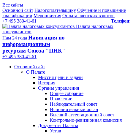
Все сайты
Основной сайт
Налогоплательщику
Обучение и повышение
квалификации
Мероприятия
Оплата членских взносов
+7 495 380-41-61
Телефон:
Палата налоговых
консультантов
Навигация по
Нам 24 года
информационным
ресурсам Союза "ПНК"
+7 495 380‑41‑61
Основной сайт
О Палате
Миссия цели и задачи
История
Органы управления
Общее собрание
Правление
Наблюдательный совет
Исполнительный орган
Высший аттестационный совет
Контрольно-ревизионная комиссия
Документы Палаты
Устав