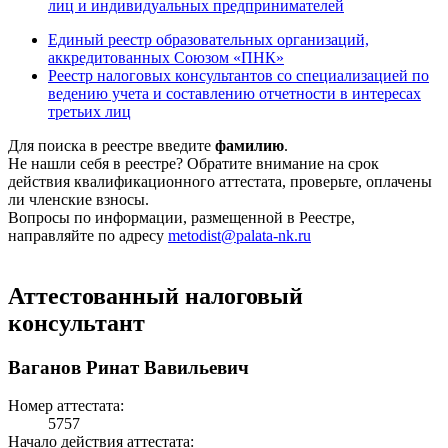
лиц и индивидуальных предпринимателей
Единый реестр образовательных организаций,
аккредитованных Союзом «ПНК»
Реестр налоговых консультантов со специализацией по
ведению учета и составлению отчетности в интересах
третьих лиц
Для поиска в реестре введите
фамилию
.
Не нашли себя в реестре? Обратите внимание на срок
действия квалификационного аттестата, проверьте, оплачены
ли членские взносы.
Вопросы по информации, размещенной в Реестре,
направляйте по адресу
metodist@palata-nk.ru
Аттестованный налоговый
консультант
Ваганов Ринат Вавильевич
Номер аттестата:
5757
Начало действия аттестата: