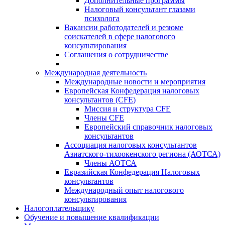
Дополнительные программы
Налоговый консультант глазами
психолога
Вакансии работодателей и резюме
соискателей в сфере налогового
консультирования
Соглашения о сотрудничестве
Международная деятельность
Международные новости и мероприятия
Европейская Конфедерация налоговых
консультантов (CFE)
Миссия и структура CFE
Члены CFE
Европейский справочник налоговых
консультантов
Ассоциация налоговых консультантов
Азиатского-тихоокенского региона (АОТСА)
Члены АОТСА
Евразийская Конфедерация Налоговых
консультантов
Международный опыт налогового
консультирования
Налогоплательщику
Обучение и повышение квалификации