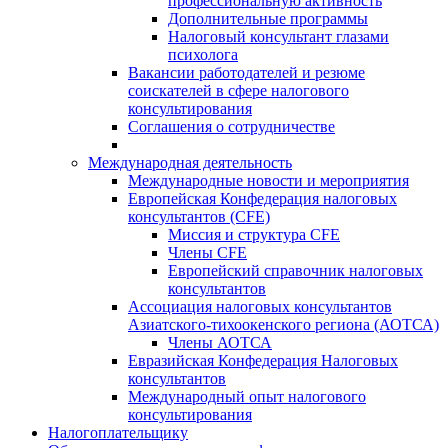
профессиональную активность
Дополнительные программы
Налоговый консультант глазами
психолога
Вакансии работодателей и резюме
соискателей в сфере налогового
консультирования
Соглашения о сотрудничестве
Международная деятельность
Международные новости и мероприятия
Европейская Конфедерация налоговых
консультантов (CFE)
Миссия и структура CFE
Члены CFE
Европейский справочник налоговых
консультантов
Ассоциация налоговых консультантов
Азиатского-тихоокенского региона (АОТСА)
Члены АОТСА
Евразийская Конфедерация Налоговых
консультантов
Международный опыт налогового
консультирования
Налогоплательщику