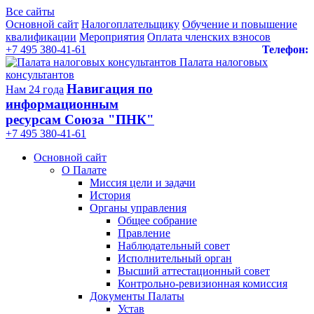
Все сайты
Основной сайт
Налогоплательщику
Обучение и повышение
квалификации
Мероприятия
Оплата членских взносов
+7 495 380-41-61
Телефон:
Палата налоговых
консультантов
Навигация по
Нам 24 года
информационным
ресурсам Союза "ПНК"
+7 495 380‑41‑61
Основной сайт
О Палате
Миссия цели и задачи
История
Органы управления
Общее собрание
Правление
Наблюдательный совет
Исполнительный орган
Высший аттестационный совет
Контрольно-ревизионная комиссия
Документы Палаты
Устав