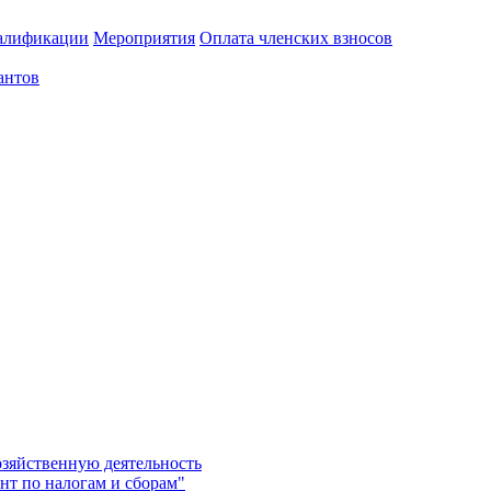
алификации
Мероприятия
Оплата членских взносов
антов
озяйственную деятельность
нт по налогам и сборам"