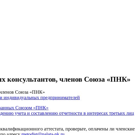
ых консультантов, членов Союза «ПНК»
, членов Союза «ПНК»
 и индивидуальных предпринимателей
тованных Союзом «ПНК»
едению учета и составлению отчетности в интересах третьих лиц
 квалификационного аттестата, проверьте, оплачены ли членские
 по адресу
metodist@palata-nk.ru