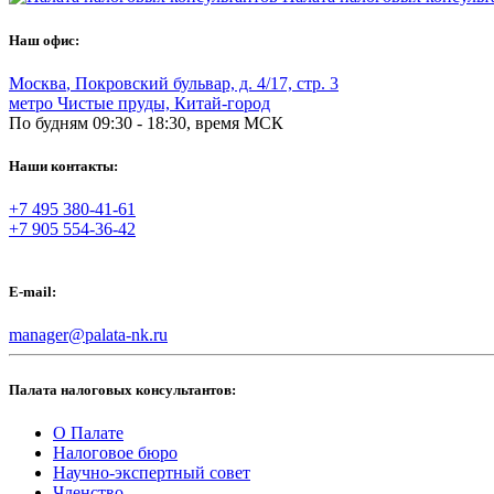
Наш офис:
Москва
,
Покровский бульвар, д. 4/17, стр. 3
метро Чистые пруды, Китай-город
По будням 09:30 - 18:30, время МСК
Наши контакты:
+7 495 380-41-61
+7 905 554-36-42
E-mail:
manager@palata-nk.ru
Палата налоговых консультантов:
О Палате
Налоговое бюро
Научно-экспертный совет
Членство