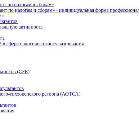
нт по налогам и сборам»
ант по налогам и сборам» - индивидуальная форма профессиона
и»
льтантов
ональную активность
га
й в сфере налогового консультирования
ьтантов (CFE)
сультантов
кого-тихоокенского региона (АОТСА)
ьтантов
ования