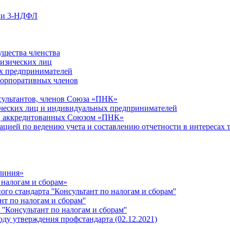
ции 3-НДФЛ
ущества членства
физических лиц
х предпринимателей
Корпоративных членов
сультантов, членов Союза «ПНК»
ческих лиц и индивидуальных предпринимателей
й, аккредитованных Союзом «ПНК»
ацией по ведению учета и составлению отчетности в интересах 
 линия»
 налогам и сборам»
о стандарта ''Консультант по налогам и сборам''
т по налогам и сборам''
''Консультант по налогам и сборам''
ду утверждения профстандарта (02.12.2021)