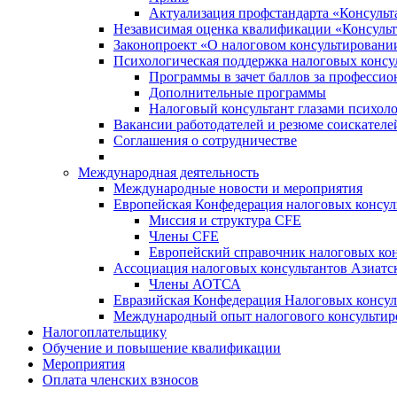
Актуализация профстандарта «Консульта
Независимая оценка квалификации «Консульт
Законопроект «О налоговом консультировани
Психологическая поддержка налоговых консу
Программы в зачет баллов за професси
Дополнительные программы
Налоговый консультант глазами психоло
Вакансии работодателей и резюме соискателе
Соглашения о сотрудничестве
Международная деятельность
Международные новости и мероприятия
Европейская Конфедерация налоговых консул
Миссия и структура CFE
Члены CFE
Европейский справочник налоговых кон
Ассоциация налоговых консультантов Азиатс
Члены АОТСА
Евразийская Конфедерация Налоговых консул
Международный опыт налогового консультир
Налогоплательщику
Обучение и повышение квалификации
Мероприятия
Оплата членских взносов