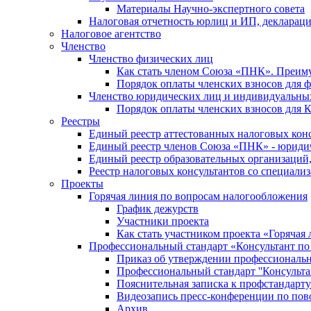
Материалы Научно-экспертного совета
Налоговая отчетность юрлиц и ИП, деклара
Налоговое агентство
Членство
Членство физических лиц
Как стать членом Союза «ПНК». Преим
Порядок оплаты членских взносов для 
Членство юридических лиц и индивидуальны
Порядок оплаты членских взносов для 
Реестры
Единый реестр аттестованных налоговых кон
Единый реестр членов Союза «ПНК» - юриди
Единый реестр образовательных организаци
Реестр налоговых консультантов со специализ
Проекты
Горячая линия по вопросам налогообложения
График дежурств
Участники проекта
Как стать участником проекта «Горячая
Профессиональный стандарт «Консультант по
Приказ об утверждении профессиональног
Профессиональный стандарт ''Консультан
Пояснительная записка к профстандарту 
Видеозапись пресс-конференции по пово
Архив