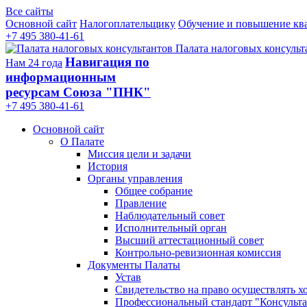
Все сайты
Основной сайт
Налогоплательщику
Обучение и повышение кв
+7 495 380-41-61
Палата налоговых консульт
Навигация по
Нам 24 года
информационным
ресурсам Союза "ПНК"
+7 495 380‑41‑61
Основной сайт
О Палате
Миссия цели и задачи
История
Органы управления
Общее собрание
Правление
Наблюдательный совет
Исполнительный орган
Высший аттестационный совет
Контрольно-ревизионная комиссия
Документы Палаты
Устав
Свидетельство на право осуществлять х
Профессиональный стандарт "Консульта