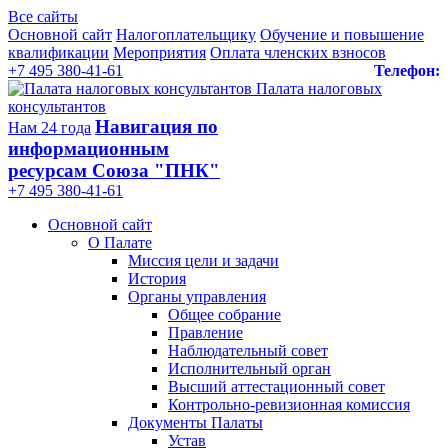
Все сайты
Основной сайт
Налогоплательщику
Обучение и повышение
квалификации
Мероприятия
Оплата членских взносов
+7 495 380-41-61
Телефон:
Палата налоговых
консультантов
Навигация по
Нам 24 года
информационным
ресурсам Союза "ПНК"
+7 495 380‑41‑61
Основной сайт
О Палате
Миссия цели и задачи
История
Органы управления
Общее собрание
Правление
Наблюдательный совет
Исполнительный орган
Высший аттестационный совет
Контрольно-ревизионная комиссия
Документы Палаты
Устав