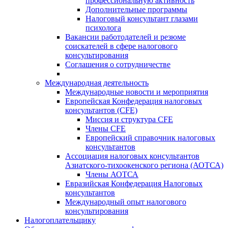
профессиональную активность
Дополнительные программы
Налоговый консультант глазами
психолога
Вакансии работодателей и резюме
соискателей в сфере налогового
консультирования
Соглашения о сотрудничестве
Международная деятельность
Международные новости и мероприятия
Европейская Конфедерация налоговых
консультантов (CFE)
Миссия и структура CFE
Члены CFE
Европейский справочник налоговых
консультантов
Ассоциация налоговых консультантов
Азиатского-тихоокенского региона (АОТСА)
Члены АОТСА
Евразийская Конфедерация Налоговых
консультантов
Международный опыт налогового
консультирования
Налогоплательщику