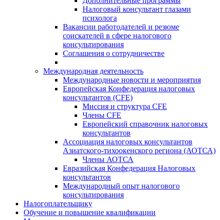
Дополнительные программы
Налоговый консультант глазами
психолога
Вакансии работодателей и резюме
соискателей в сфере налогового
консультирования
Соглашения о сотрудничестве
Международная деятельность
Международные новости и мероприятия
Европейская Конфедерация налоговых
консультантов (CFE)
Миссия и структура CFE
Члены CFE
Европейский справочник налоговых
консультантов
Ассоциация налоговых консультантов
Азиатского-тихоокенского региона (АОТСА)
Члены АОТСА
Евразийская Конфедерация Налоговых
консультантов
Международный опыт налогового
консультирования
Налогоплательщику
Обучение и повышение квалификации