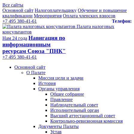
Все сайты
Основной сайт
Налогоплательщику
Обучение и повышение
квалификации
Мероприятия
Оплата членских взносов
+7 495 380-41-61
Телефон:
Палата налоговых
консультантов
Навигация по
Нам 24 года
информационным
ресурсам Союза "ПНК"
+7 495 380‑41‑61
Основной сайт
О Палате
Миссия цели и задачи
История
Органы управления
Общее собрание
Правление
Наблюдательный совет
Исполнительный орган
Высший аттестационный совет
Контрольно-ревизионная комиссия
Документы Палаты
Устав