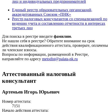
лиц и индивидуальных предпринимателей
Единый реестр образовательных организаций,
аккредитованных Союзом «ПНК»
Реестр налоговых консультантов со специализацией по
ведению учета и составлению отчетности в интересах
третьих лиц
Для поиска в реестре введите
фамилию
.
Не нашли себя в реестре? Обратите внимание на срок
действия квалификационного аттестата, проверьте, оплачены
ли членские взносы.
Вопросы по информации, размещенной в Реестре,
направляйте по адресу
metodist@palata-nk.ru
Аттестованный налоговый
консультант
Артемьев Игорь Юрьевич
Номер аттестата:
7151
Начало действия аттестата: