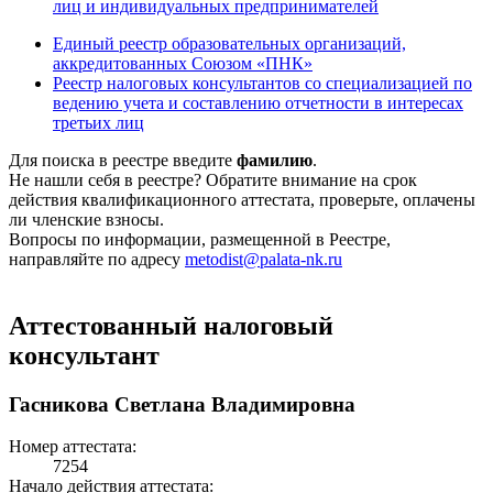
лиц и индивидуальных предпринимателей
Единый реестр образовательных организаций,
аккредитованных Союзом «ПНК»
Реестр налоговых консультантов со специализацией по
ведению учета и составлению отчетности в интересах
третьих лиц
Для поиска в реестре введите
фамилию
.
Не нашли себя в реестре? Обратите внимание на срок
действия квалификационного аттестата, проверьте, оплачены
ли членские взносы.
Вопросы по информации, размещенной в Реестре,
направляйте по адресу
metodist@palata-nk.ru
Аттестованный налоговый
консультант
Гасникова Светлана Владимировна
Номер аттестата:
7254
Начало действия аттестата: