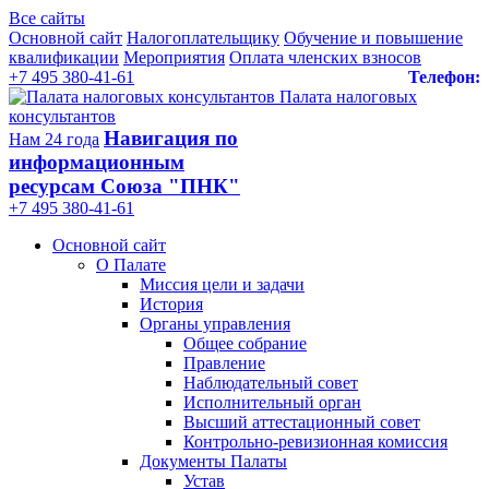
Все сайты
Основной сайт
Налогоплательщику
Обучение и повышение
квалификации
Мероприятия
Оплата членских взносов
+7 495 380-41-61
Телефон:
Палата налоговых
консультантов
Навигация по
Нам 24 года
информационным
ресурсам Союза "ПНК"
+7 495 380‑41‑61
Основной сайт
О Палате
Миссия цели и задачи
История
Органы управления
Общее собрание
Правление
Наблюдательный совет
Исполнительный орган
Высший аттестационный совет
Контрольно-ревизионная комиссия
Документы Палаты
Устав