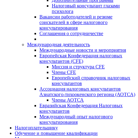
Дополнительные программы
Налоговый консультант глазами
психолога
Вакансии работодателей и резюме
соискателей в сфере налогового
консультирования
Соглашения о сотрудничестве
Международная деятельность
Международные новости и мероприятия
Европейская Конфедерация налоговых
консультантов (CFE)
Миссия и структура CFE
Члены CFE
Европейский справочник налоговых
консультантов
Ассоциация налоговых консультантов
Азиатского-тихоокенского региона (АОТСА)
Члены АОТСА
Евразийская Конфедерация Налоговых
консультантов
Международный опыт налогового
консультирования
Налогоплательщику
Обучение и повышение квалификации