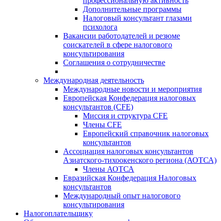
профессиональную активность
Дополнительные программы
Налоговый консультант глазами
психолога
Вакансии работодателей и резюме
соискателей в сфере налогового
консультирования
Соглашения о сотрудничестве
Международная деятельность
Международные новости и мероприятия
Европейская Конфедерация налоговых
консультантов (CFE)
Миссия и структура CFE
Члены CFE
Европейский справочник налоговых
консультантов
Ассоциация налоговых консультантов
Азиатского-тихоокенского региона (АОТСА)
Члены АОТСА
Евразийская Конфедерация Налоговых
консультантов
Международный опыт налогового
консультирования
Налогоплательщику