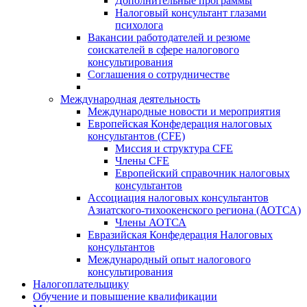
Дополнительные программы
Налоговый консультант глазами
психолога
Вакансии работодателей и резюме
соискателей в сфере налогового
консультирования
Соглашения о сотрудничестве
Международная деятельность
Международные новости и мероприятия
Европейская Конфедерация налоговых
консультантов (CFE)
Миссия и структура CFE
Члены CFE
Европейский справочник налоговых
консультантов
Ассоциация налоговых консультантов
Азиатского-тихоокенского региона (АОТСА)
Члены АОТСА
Евразийская Конфедерация Налоговых
консультантов
Международный опыт налогового
консультирования
Налогоплательщику
Обучение и повышение квалификации