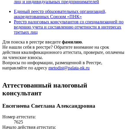
лиц и индивидуальных предпринимателей
Единый реестр образовательных организаций,
аккредитованных Союзом «ПНК»
Реестр налоговых консультантов со специализацией по
ведению учета и составлению отчетности в интересах
третьих лиц
Для поиска в реестре введите
фамилию
.
Не нашли себя в реестре? Обратите внимание на срок
действия квалификационного аттестата, проверьте, оплачены
ли членские взносы.
Вопросы по информации, размещенной в Реестре,
направляйте по адресу
metodist@palata-nk.ru
Аттестованный налоговый
консультант
Евсегнеева Светлана Александровна
Номер аттестата:
7625
Начало действия аттестата: