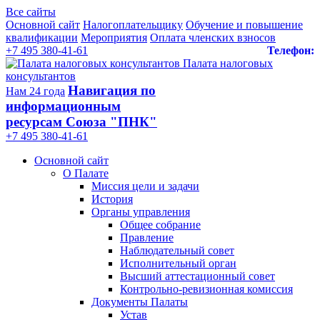
Все сайты
Основной сайт
Налогоплательщику
Обучение и повышение
квалификации
Мероприятия
Оплата членских взносов
+7 495 380-41-61
Телефон:
Палата налоговых
консультантов
Навигация по
Нам 24 года
информационным
ресурсам Союза "ПНК"
+7 495 380‑41‑61
Основной сайт
О Палате
Миссия цели и задачи
История
Органы управления
Общее собрание
Правление
Наблюдательный совет
Исполнительный орган
Высший аттестационный совет
Контрольно-ревизионная комиссия
Документы Палаты
Устав