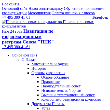
Все сайты
Основной сайт
Налогоплательщику
Обучение и повышение
квалификации
Мероприятия
Оплата членских взносов
+7 495 380-41-61
Телефон:
Палата налоговых
консультантов
Навигация по
Нам 24 года
информационным
ресурсам Союза "ПНК"
+7 495 380‑41‑61
Основной сайт
О Палате
Миссия цели и задачи
История
Органы управления
Общее собрание
Правление
Наблюдательный совет
Исполнительный орган
Высший аттестационный совет
Контрольно-ревизионная комиссия
Документы Палаты
Устав