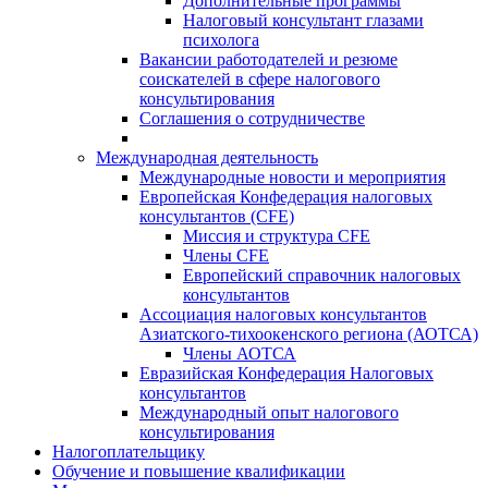
Дополнительные программы
Налоговый консультант глазами
психолога
Вакансии работодателей и резюме
соискателей в сфере налогового
консультирования
Соглашения о сотрудничестве
Международная деятельность
Международные новости и мероприятия
Европейская Конфедерация налоговых
консультантов (CFE)
Миссия и структура CFE
Члены CFE
Европейский справочник налоговых
консультантов
Ассоциация налоговых консультантов
Азиатского-тихоокенского региона (АОТСА)
Члены АОТСА
Евразийская Конфедерация Налоговых
консультантов
Международный опыт налогового
консультирования
Налогоплательщику
Обучение и повышение квалификации