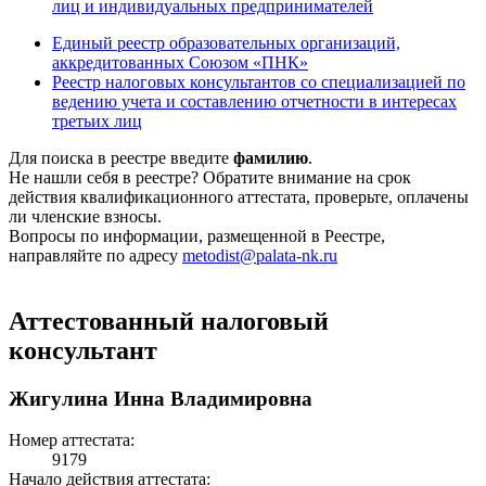
лиц и индивидуальных предпринимателей
Единый реестр образовательных организаций,
аккредитованных Союзом «ПНК»
Реестр налоговых консультантов со специализацией по
ведению учета и составлению отчетности в интересах
третьих лиц
Для поиска в реестре введите
фамилию
.
Не нашли себя в реестре? Обратите внимание на срок
действия квалификационного аттестата, проверьте, оплачены
ли членские взносы.
Вопросы по информации, размещенной в Реестре,
направляйте по адресу
metodist@palata-nk.ru
Аттестованный налоговый
консультант
Жигулина Инна Владимировна
Номер аттестата:
9179
Начало действия аттестата: