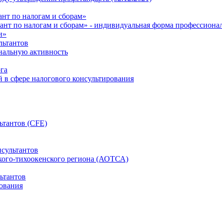
нт по налогам и сборам»
ант по налогам и сборам» - индивидуальная форма профессиона
и»
льтантов
ональную активность
га
й в сфере налогового консультирования
ьтантов (CFE)
сультантов
кого-тихоокенского региона (АОТСА)
ьтантов
ования