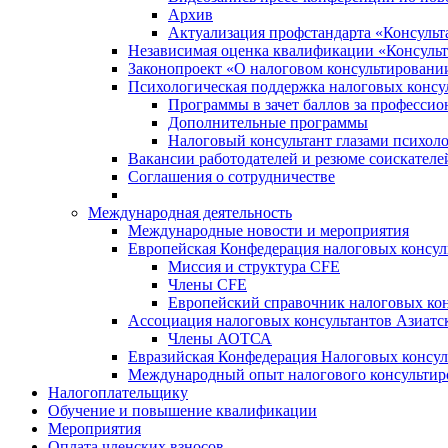
Архив
Актуализация профстандарта «Консульта
Независимая оценка квалификации «Консульт
Законопроект «О налоговом консультировани
Психологическая поддержка налоговых консу
Программы в зачет баллов за професси
Дополнительные программы
Налоговый консультант глазами психоло
Вакансии работодателей и резюме соискателе
Соглашения о сотрудничестве
Международная деятельность
Международные новости и мероприятия
Европейская Конфедерация налоговых консул
Миссия и структура CFE
Члены CFE
Европейский справочник налоговых кон
Ассоциация налоговых консультантов Азиатс
Члены АОТСА
Евразийская Конфедерация Налоговых консул
Международный опыт налогового консультир
Налогоплательщику
Обучение и повышение квалификации
Мероприятия
Оплата членских взносов