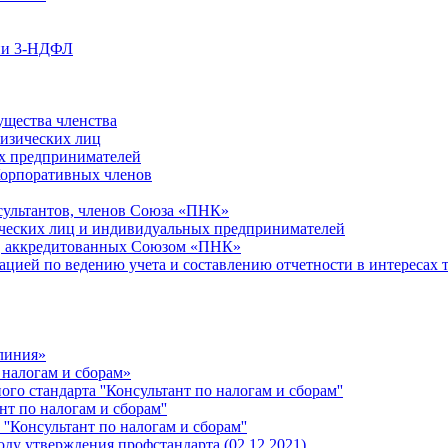
ции 3-НДФЛ
ущества членства
физических лиц
х предпринимателей
Корпоративных членов
сультантов, членов Союза «ПНК»
ческих лиц и индивидуальных предпринимателей
й, аккредитованных Союзом «ПНК»
ацией по ведению учета и составлению отчетности в интересах 
 линия»
 налогам и сборам»
о стандарта ''Консультант по налогам и сборам''
т по налогам и сборам''
''Консультант по налогам и сборам''
ду утверждения профстандарта (02.12.2021)