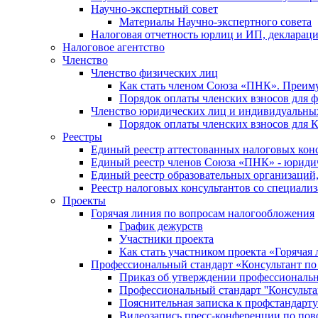
Научно-экспертный совет
Материалы Научно-экспертного совета
Налоговая отчетность юрлиц и ИП, деклара
Налоговое агентство
Членство
Членство физических лиц
Как стать членом Союза «ПНК». Преим
Порядок оплаты членских взносов для 
Членство юридических лиц и индивидуальны
Порядок оплаты членских взносов для 
Реестры
Единый реестр аттестованных налоговых кон
Единый реестр членов Союза «ПНК» - юриди
Единый реестр образовательных организаци
Реестр налоговых консультантов со специализ
Проекты
Горячая линия по вопросам налогообложения
График дежурств
Участники проекта
Как стать участником проекта «Горячая
Профессиональный стандарт «Консультант по
Приказ об утверждении профессиональног
Профессиональный стандарт ''Консультан
Пояснительная записка к профстандарту 
Видеозапись пресс-конференции по пово