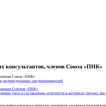
ых консультантов, членов Союза «ПНК»
, членов Союза «ПНК»
 и индивидуальных предпринимателей
тованных Союзом «ПНК»
едению учета и составлению отчетности в интересах третьих лиц
 квалификационного аттестата, проверьте, оплачены ли членские