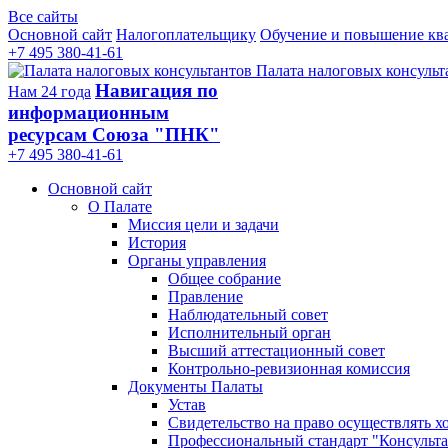
Все сайты
Основной сайт
Налогоплательщику
Обучение и повышение кв
+7 495 380-41-61
Палата налоговых консульт
Навигация по
Нам 24 года
информационным
ресурсам Союза "ПНК"
+7 495 380‑41‑61
Основной сайт
О Палате
Миссия цели и задачи
История
Органы управления
Общее собрание
Правление
Наблюдательный совет
Исполнительный орган
Высший аттестационный совет
Контрольно-ревизионная комиссия
Документы Палаты
Устав
Свидетельство на право осуществлять х
Профессиональный стандарт "Консульта