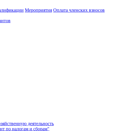
алификации
Мероприятия
Оплата членских взносов
антов
озяйственную деятельность
нт по налогам и сборам"