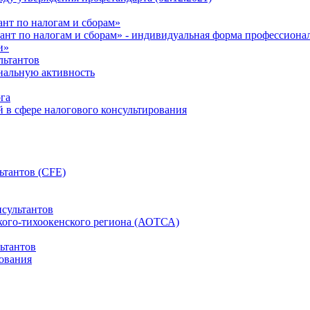
нт по налогам и сборам»
ант по налогам и сборам» - индивидуальная форма профессиона
и»
льтантов
ональную активность
га
й в сфере налогового консультирования
ьтантов (CFE)
сультантов
кого-тихоокенского региона (АОТСА)
ьтантов
ования