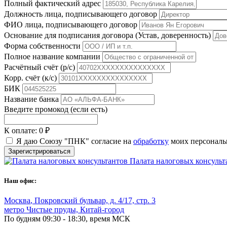
Полный фактический адрес
Должность лица, подписывающего договор
ФИО лица, подписывающего договор
Основание для подписания договора (Устав, доверенность)
Форма собственности
Полное название компании
Расчётный счёт (р/с)
Корр. счёт (к/с)
БИК
Название банка
Введите промокод (если есть)
К оплате:
0 ₽
Я даю Союзу "ПНК" согласие на
обработку
моих персональн
Зарегистрироваться
Палата налоговых консульт
Наш офис:
Москва
,
Покровский бульвар, д. 4/17, стр. 3
метро Чистые пруды, Китай-город
По будням 09:30 - 18:30, время МСК