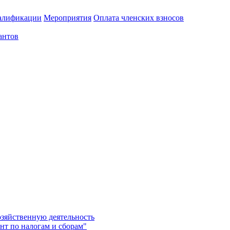
алификации
Мероприятия
Оплата членских взносов
антов
озяйственную деятельность
нт по налогам и сборам"