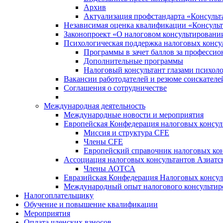
Архив
Актуализация профстандарта «Консульта
Независимая оценка квалификации «Консульт
Законопроект «О налоговом консультировани
Психологическая поддержка налоговых консу
Программы в зачет баллов за професси
Дополнительные программы
Налоговый консультант глазами психоло
Вакансии работодателей и резюме соискателе
Соглашения о сотрудничестве
Международная деятельность
Международные новости и мероприятия
Европейская Конфедерация налоговых консул
Миссия и структура CFE
Члены CFE
Европейский справочник налоговых кон
Ассоциация налоговых консультантов Азиатс
Члены АОТСА
Евразийская Конфедерация Налоговых консул
Международный опыт налогового консультир
Налогоплательщику
Обучение и повышение квалификации
Мероприятия
Оплата членских взносов