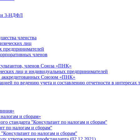
ции 3-НДФЛ
ущества членства
физических лиц
х предпринимателей
Корпоративных членов
сультантов, членов Союза «ПНК»
ческих лиц и индивидуальных предпринимателей
й, аккредитованных Союзом «ПНК»
ацией по ведению учета и составлению отчетности в интересах 
 линия»
 налогам и сборам»
о стандарта ''Консультант по налогам и сборам''
т по налогам и сборам''
''Консультант по налогам и сборам''
ду утверждения профстандарта (02.12.2021)