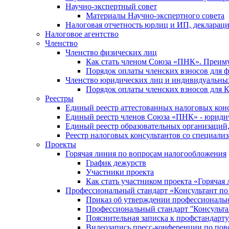
Научно-экспертный совет
Материалы Научно-экспертного совета
Налоговая отчетность юрлиц и ИП, деклара
Налоговое агентство
Членство
Членство физических лиц
Как стать членом Союза «ПНК». Преим
Порядок оплаты членских взносов для 
Членство юридических лиц и индивидуальны
Порядок оплаты членских взносов для 
Реестры
Единый реестр аттестованных налоговых кон
Единый реестр членов Союза «ПНК» - юриди
Единый реестр образовательных организаци
Реестр налоговых консультантов со специализ
Проекты
Горячая линия по вопросам налогообложения
График дежурств
Участники проекта
Как стать участником проекта «Горячая
Профессиональный стандарт «Консультант по
Приказ об утверждении профессиональног
Профессиональный стандарт ''Консультан
Пояснительная записка к профстандарту 
Видеозапись пресс-конференции по пово