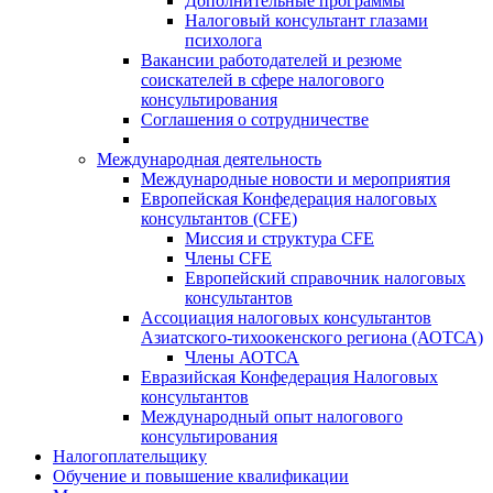
Дополнительные программы
Налоговый консультант глазами
психолога
Вакансии работодателей и резюме
соискателей в сфере налогового
консультирования
Соглашения о сотрудничестве
Международная деятельность
Международные новости и мероприятия
Европейская Конфедерация налоговых
консультантов (CFE)
Миссия и структура CFE
Члены CFE
Европейский справочник налоговых
консультантов
Ассоциация налоговых консультантов
Азиатского-тихоокенского региона (АОТСА)
Члены АОТСА
Евразийская Конфедерация Налоговых
консультантов
Международный опыт налогового
консультирования
Налогоплательщику
Обучение и повышение квалификации