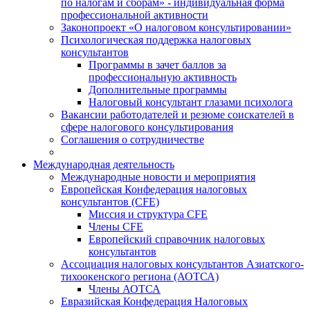
по налогам и сборам» - индивидуальная форма
профессиональной активности
Законопроект «О налоговом консультировании»
Психологическая поддержка налоговых
консультантов
Программы в зачет баллов за
профессиональную активность
Дополнительные программы
Налоговый консультант глазами психолога
Вакансии работодателей и резюме соискателей в
сфере налогового консультирования
Соглашения о сотрудничестве
Международная деятельность
Международные новости и мероприятия
Европейская Конфедерация налоговых
консультантов (CFE)
Миссия и структура CFE
Члены CFE
Европейский справочник налоговых
консультантов
Ассоциация налоговых консультантов Азиатского-
тихоокенского региона (АОТСА)
Члены АОТСА
Евразийская Конфедерация Налоговых