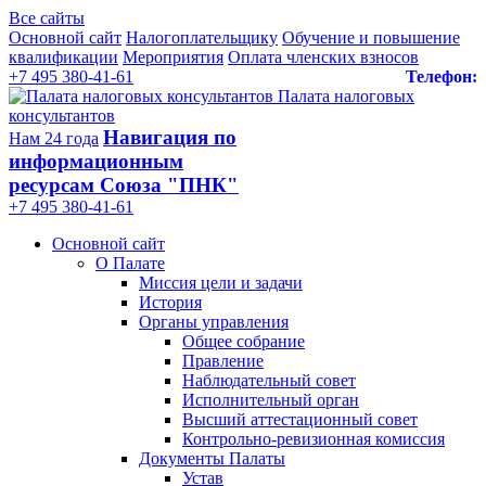
Все сайты
Основной сайт
Налогоплательщику
Обучение и повышение
квалификации
Мероприятия
Оплата членских взносов
+7 495 380-41-61
Телефон:
Палата налоговых
консультантов
Навигация по
Нам 24 года
информационным
ресурсам Союза "ПНК"
+7 495 380‑41‑61
Основной сайт
О Палате
Миссия цели и задачи
История
Органы управления
Общее собрание
Правление
Наблюдательный совет
Исполнительный орган
Высший аттестационный совет
Контрольно-ревизионная комиссия
Документы Палаты
Устав