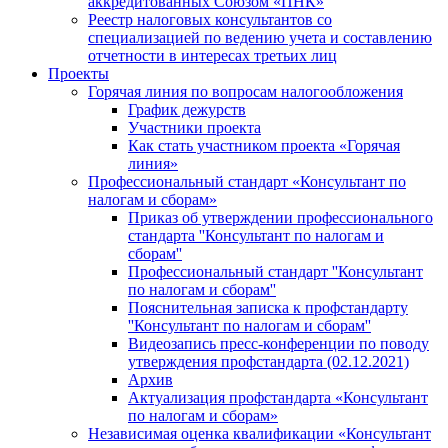
аккредитованных Союзом «ПНК»
Реестр налоговых консультантов со
специализацией по ведению учета и составлению
отчетности в интересах третьих лиц
Проекты
Горячая линия по вопросам налогообложения
График дежурств
Участники проекта
Как стать участником проекта «Горячая
линия»
Профессиональный стандарт «Консультант по
налогам и сборам»
Приказ об утверждении профессионального
стандарта ''Консультант по налогам и
сборам''
Профессиональный стандарт ''Консультант
по налогам и сборам''
Пояснительная записка к профстандарту
''Консультант по налогам и сборам''
Видеозапись пресс-конференции по поводу
утверждения профстандарта (02.12.2021)
Архив
Актуализация профстандарта «Консультант
по налогам и сборам»
Независимая оценка квалификации «Консультант