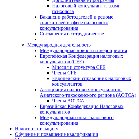
Дополнительные программы
Налоговый консультант глазами
психолога
Вакансии работодателей и резюме
соискателей в сфере налогового
консультирования
Соглашения о сотрудничестве
Международная деятельность
Международные новости и мероприятия
Европейская Конфедерация налоговых
консультантов (CFE)
Миссия и структура CFE
Члены CFE
Европейский справочник налоговых
консультантов
Ассоциация налоговых консультантов
Азиатского-тихоокенского региона (АОТСА)
Члены АОТСА
Евразийская Конфедерация Налоговых
консультантов
Международный опыт налогового
консультирования
Налогоплательщику
Обучение и повышение квалификации