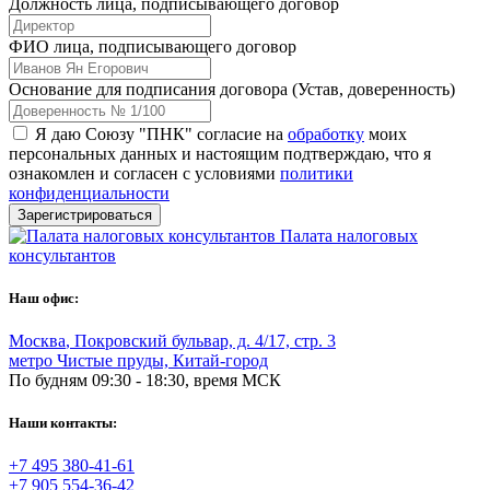
Должность лица, подписывающего договор
ФИО лица, подписывающего договор
Основание для подписания договора (Устав, доверенность)
Я даю Союзу "ПНК" согласие на
обработку
моих
персональных данных и настоящим подтверждаю, что я
ознакомлен и согласен с условиями
политики
конфиденциальности
Зарегистрироваться
Палата налоговых
консультантов
Наш офис:
Москва
,
Покровский бульвар, д. 4/17, стр. 3
метро Чистые пруды, Китай-город
По будням 09:30 - 18:30, время МСК
Наши контакты:
+7 495 380-41-61
+7 905 554-36-42