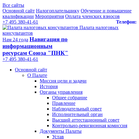
Все сайты
Основной сайт
Налогоплательщику
Обучение и повышение
квалификации
Мероприятия
Оплата членских взносов
+7 495 380-41-61
Телефон:
Палата налоговых
консультантов
Навигация по
Нам 24 года
информационным
ресурсам Союза "ПНК"
+7 495 380‑41‑61
Основной сайт
О Палате
Миссия цели и задачи
История
Органы управления
Общее собрание
Правление
Наблюдательный совет
Исполнительный орган
Высший аттестационный совет
Контрольно-ревизионная комиссия
Документы Палаты
Устав