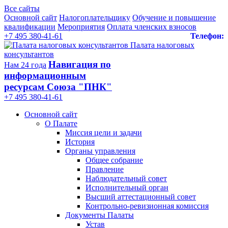
Все сайты
Основной сайт
Налогоплательщику
Обучение и повышение
квалификации
Мероприятия
Оплата членских взносов
+7 495 380-41-61
Телефон:
Палата налоговых
консультантов
Навигация по
Нам 24 года
информационным
ресурсам Союза "ПНК"
+7 495 380‑41‑61
Основной сайт
О Палате
Миссия цели и задачи
История
Органы управления
Общее собрание
Правление
Наблюдательный совет
Исполнительный орган
Высший аттестационный совет
Контрольно-ревизионная комиссия
Документы Палаты
Устав