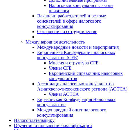
Дополнительные программы
Налоговый консультант глазами
психолога
Вакансии работодателей и резюме
соискателей в сфере налогового
консультирования
Соглашения о сотрудничестве
Международная деятельность
Международные новости и мероприятия
Европейская Конфедерация налоговых
консультантов (CFE)
Миссия и структура CFE
Члены CFE
Европейский справочник налоговых
консультантов
Ассоциация налоговых консультантов
Азиатского-тихоокенского региона (АОТСА)
Члены АОТСА
Евразийская Конфедерация Налоговых
консультантов
Международный опыт налогового
консультирования
Налогоплательщику
Обучение и повышение квалификации