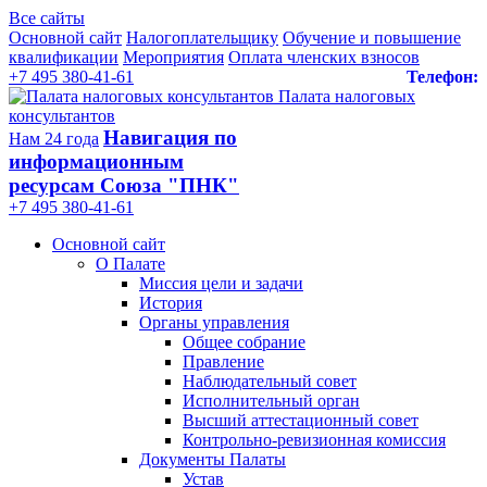
Все сайты
Основной сайт
Налогоплательщику
Обучение и повышение
квалификации
Мероприятия
Оплата членских взносов
+7 495 380-41-61
Телефон:
Палата налоговых
консультантов
Навигация по
Нам 24 года
информационным
ресурсам Союза "ПНК"
+7 495 380‑41‑61
Основной сайт
О Палате
Миссия цели и задачи
История
Органы управления
Общее собрание
Правление
Наблюдательный совет
Исполнительный орган
Высший аттестационный совет
Контрольно-ревизионная комиссия
Документы Палаты
Устав