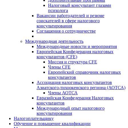
Дополнительные программы
Налоговый консультант глазами
психолога
Вакансии работодателей и резюме
соискателей в сфере налогового
консультирования
Соглашения о сотрудничестве
Международная деятельность
Международные новости и мероприятия
Европейская Конфедерация налоговых
консультантов (CFE)
Миссия и структура CFE
Члены CFE
Европейский справочник налоговых
консультантов
Ассоциация налоговых консультантов
Азиатского-тихоокенского региона (АОТСА)
Члены АОТСА
Евразийская Конфедерация Налоговых
консультантов
Международный опыт налогового
консультирования
Налогоплательщику
Обучение и повышение квалификации