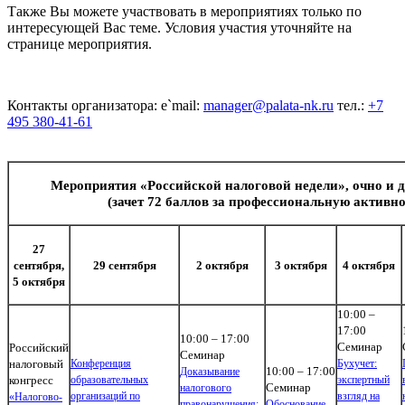
Также Вы можете участвовать в мероприятиях только по
интересующей Вас теме. Условия участия уточняйте на
странице мероприятия.
Контакты организатора: e`mail:
manager@palata-nk.ru
тел.:
+7
495 380-41-61
Мероприятия «Российской налоговой недели», очно и 
(зачет 72 баллов за профессиональную активно
27
сентября,
29 сентября
2 октября
3 октября
4 октября
5 октября
10:00 –
17:00
10:00 – 17:00
Семинар
Российский
Семинар
налоговый
Конференция
Бухучет:
10:00 – 17:00
Доказывание
конгресс
образовательных
экспертный
Семинар
налогового
организаций по
взгляд на
«Налогово-
правонарушения:
Обоснование