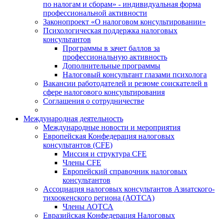
по налогам и сборам» - индивидуальная форма
профессиональной активности
Законопроект «О налоговом консультировании»
Психологическая поддержка налоговых
консультантов
Программы в зачет баллов за
профессиональную активность
Дополнительные программы
Налоговый консультант глазами психолога
Вакансии работодателей и резюме соискателей в
сфере налогового консультирования
Соглашения о сотрудничестве
Международная деятельность
Международные новости и мероприятия
Европейская Конфедерация налоговых
консультантов (CFE)
Миссия и структура CFE
Члены CFE
Европейский справочник налоговых
консультантов
Ассоциация налоговых консультантов Азиатского-
тихоокенского региона (АОТСА)
Члены АОТСА
Евразийская Конфедерация Налоговых