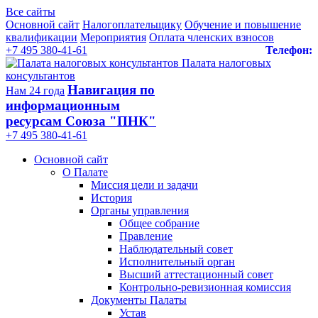
Все сайты
Основной сайт
Налогоплательщику
Обучение и повышение
квалификации
Мероприятия
Оплата членских взносов
+7 495 380-41-61
Телефон:
Палата налоговых
консультантов
Навигация по
Нам 24 года
информационным
ресурсам Союза "ПНК"
+7 495 380‑41‑61
Основной сайт
О Палате
Миссия цели и задачи
История
Органы управления
Общее собрание
Правление
Наблюдательный совет
Исполнительный орган
Высший аттестационный совет
Контрольно-ревизионная комиссия
Документы Палаты
Устав