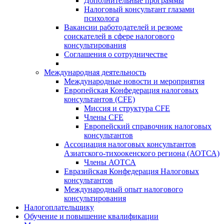
Дополнительные программы
Налоговый консультант глазами
психолога
Вакансии работодателей и резюме
соискателей в сфере налогового
консультирования
Соглашения о сотрудничестве
Международная деятельность
Международные новости и мероприятия
Европейская Конфедерация налоговых
консультантов (CFE)
Миссия и структура CFE
Члены CFE
Европейский справочник налоговых
консультантов
Ассоциация налоговых консультантов
Азиатского-тихоокенского региона (АОТСА)
Члены АОТСА
Евразийская Конфедерация Налоговых
консультантов
Международный опыт налогового
консультирования
Налогоплательщику
Обучение и повышение квалификации