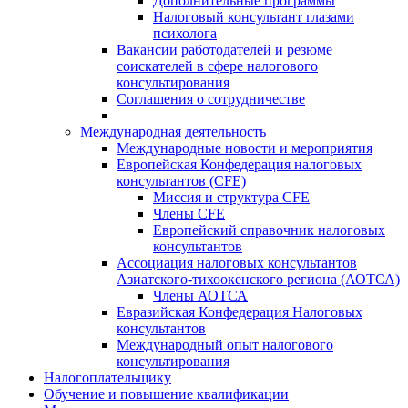
Дополнительные программы
Налоговый консультант глазами
психолога
Вакансии работодателей и резюме
соискателей в сфере налогового
консультирования
Соглашения о сотрудничестве
Международная деятельность
Международные новости и мероприятия
Европейская Конфедерация налоговых
консультантов (CFE)
Миссия и структура CFE
Члены CFE
Европейский справочник налоговых
консультантов
Ассоциация налоговых консультантов
Азиатского-тихоокенского региона (АОТСА)
Члены АОТСА
Евразийская Конфедерация Налоговых
консультантов
Международный опыт налогового
консультирования
Налогоплательщику
Обучение и повышение квалификации