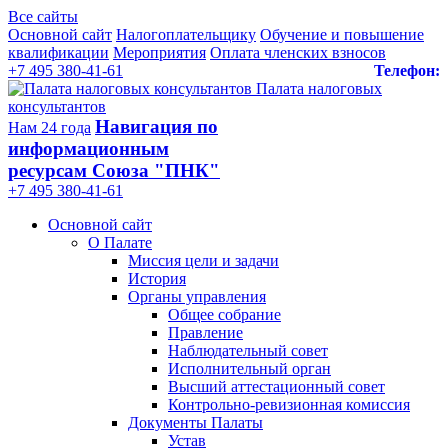
Все сайты
Основной сайт
Налогоплательщику
Обучение и повышение
квалификации
Мероприятия
Оплата членских взносов
+7 495 380-41-61
Телефон:
Палата налоговых
консультантов
Навигация по
Нам 24 года
информационным
ресурсам Союза "ПНК"
+7 495 380‑41‑61
Основной сайт
О Палате
Миссия цели и задачи
История
Органы управления
Общее собрание
Правление
Наблюдательный совет
Исполнительный орган
Высший аттестационный совет
Контрольно-ревизионная комиссия
Документы Палаты
Устав