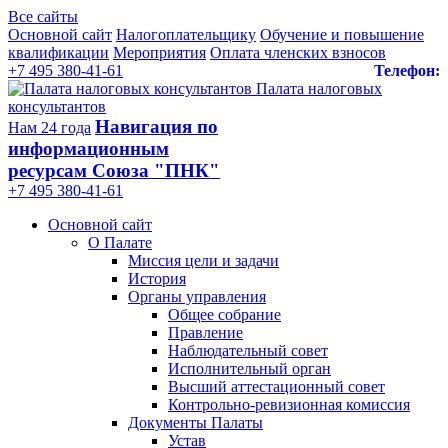
Все сайты
Основной сайт
Налогоплательщику
Обучение и повышение
квалификации
Мероприятия
Оплата членских взносов
+7 495 380-41-61
Телефон:
Палата налоговых
консультантов
Навигация по
Нам 24 года
информационным
ресурсам Союза "ПНК"
+7 495 380‑41‑61
Основной сайт
О Палате
Миссия цели и задачи
История
Органы управления
Общее собрание
Правление
Наблюдательный совет
Исполнительный орган
Высший аттестационный совет
Контрольно-ревизионная комиссия
Документы Палаты
Устав