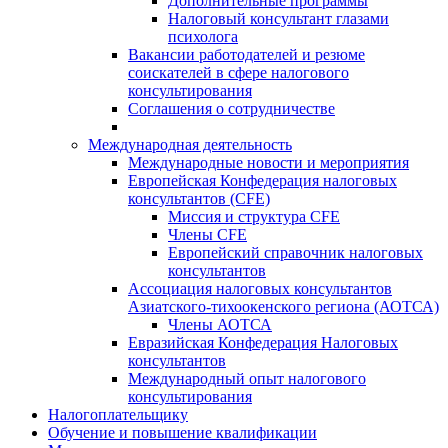
Дополнительные программы
Налоговый консультант глазами
психолога
Вакансии работодателей и резюме
соискателей в сфере налогового
консультирования
Соглашения о сотрудничестве
Международная деятельность
Международные новости и мероприятия
Европейская Конфедерация налоговых
консультантов (CFE)
Миссия и структура CFE
Члены CFE
Европейский справочник налоговых
консультантов
Ассоциация налоговых консультантов
Азиатского-тихоокенского региона (АОТСА)
Члены АОТСА
Евразийская Конфедерация Налоговых
консультантов
Международный опыт налогового
консультирования
Налогоплательщику
Обучение и повышение квалификации