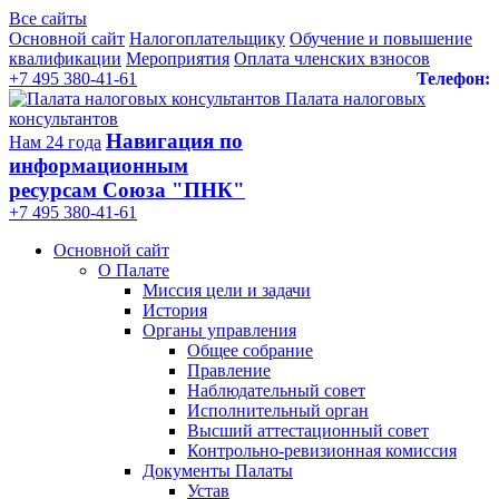
Все сайты
Основной сайт
Налогоплательщику
Обучение и повышение
квалификации
Мероприятия
Оплата членских взносов
+7 495 380-41-61
Телефон:
Палата налоговых
консультантов
Навигация по
Нам 24 года
информационным
ресурсам Союза "ПНК"
+7 495 380‑41‑61
Основной сайт
О Палате
Миссия цели и задачи
История
Органы управления
Общее собрание
Правление
Наблюдательный совет
Исполнительный орган
Высший аттестационный совет
Контрольно-ревизионная комиссия
Документы Палаты
Устав