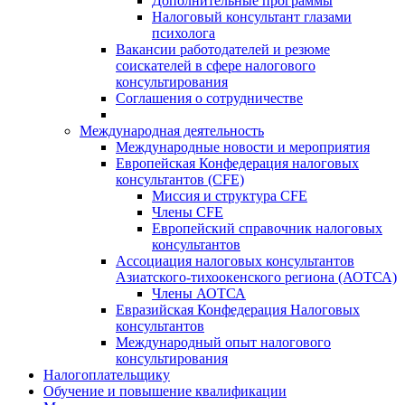
Дополнительные программы
Налоговый консультант глазами
психолога
Вакансии работодателей и резюме
соискателей в сфере налогового
консультирования
Соглашения о сотрудничестве
Международная деятельность
Международные новости и мероприятия
Европейская Конфедерация налоговых
консультантов (CFE)
Миссия и структура CFE
Члены CFE
Европейский справочник налоговых
консультантов
Ассоциация налоговых консультантов
Азиатского-тихоокенского региона (АОТСА)
Члены АОТСА
Евразийская Конфедерация Налоговых
консультантов
Международный опыт налогового
консультирования
Налогоплательщику
Обучение и повышение квалификации