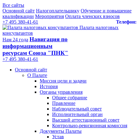
Все сайты
Основной сайт
Налогоплательщику
Обучение и повышение
квалификации
Мероприятия
Оплата членских взносов
+7 495 380-41-61
Телефон:
Палата налоговых
консультантов
Навигация по
Нам 24 года
информационным
ресурсам Союза "ПНК"
+7 495 380‑41‑61
Основной сайт
О Палате
Миссия цели и задачи
История
Органы управления
Общее собрание
Правление
Наблюдательный совет
Исполнительный орган
Высший аттестационный совет
Контрольно-ревизионная комиссия
Документы Палаты
Устав