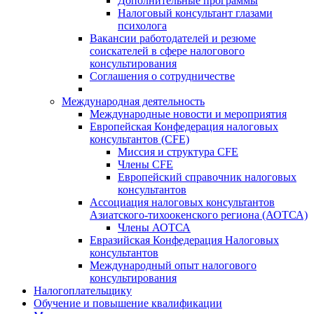
Дополнительные программы
Налоговый консультант глазами
психолога
Вакансии работодателей и резюме
соискателей в сфере налогового
консультирования
Соглашения о сотрудничестве
Международная деятельность
Международные новости и мероприятия
Европейская Конфедерация налоговых
консультантов (CFE)
Миссия и структура CFE
Члены CFE
Европейский справочник налоговых
консультантов
Ассоциация налоговых консультантов
Азиатского-тихоокенского региона (АОТСА)
Члены АОТСА
Евразийская Конфедерация Налоговых
консультантов
Международный опыт налогового
консультирования
Налогоплательщику
Обучение и повышение квалификации