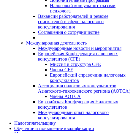
Дополнительные программы
Налоговый консультант глазами
психолога
Вакансии работодателей и резюме
соискателей в сфере налогового
консультирования
Соглашения о сотрудничестве
Международная деятельность
Международные новости и мероприятия
Европейская Конфедерация налоговых
консультантов (CFE)
Миссия и структура CFE
Члены CFE
Европейский справочник налоговых
консультантов
Ассоциация налоговых консультантов
Азиатского-тихоокенского региона (АОТСА)
Члены АОТСА
Евразийская Конфедерация Налоговых
консультантов
Международный опыт налогового
консультирования
Налогоплательщику
Обучение и повышение квалификации