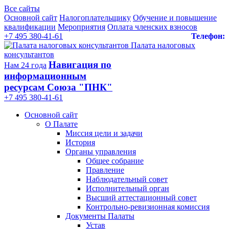
Все сайты
Основной сайт
Налогоплательщику
Обучение и повышение
квалификации
Мероприятия
Оплата членских взносов
+7 495 380-41-61
Телефон:
Палата налоговых
консультантов
Навигация по
Нам 24 года
информационным
ресурсам Союза "ПНК"
+7 495 380‑41‑61
Основной сайт
О Палате
Миссия цели и задачи
История
Органы управления
Общее собрание
Правление
Наблюдательный совет
Исполнительный орган
Высший аттестационный совет
Контрольно-ревизионная комиссия
Документы Палаты
Устав