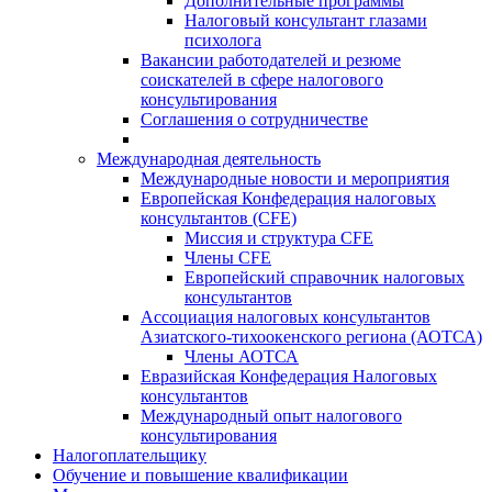
Дополнительные программы
Налоговый консультант глазами
психолога
Вакансии работодателей и резюме
соискателей в сфере налогового
консультирования
Соглашения о сотрудничестве
Международная деятельность
Международные новости и мероприятия
Европейская Конфедерация налоговых
консультантов (CFE)
Миссия и структура CFE
Члены CFE
Европейский справочник налоговых
консультантов
Ассоциация налоговых консультантов
Азиатского-тихоокенского региона (АОТСА)
Члены АОТСА
Евразийская Конфедерация Налоговых
консультантов
Международный опыт налогового
консультирования
Налогоплательщику
Обучение и повышение квалификации