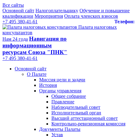
Все сайты
Основной сайт
Налогоплательщику
Обучение и повышение
квалификации
Мероприятия
Оплата членских взносов
+7 495 380-41-61
Телефон:
Палата налоговых
консультантов
Навигация по
Нам 24 года
информационным
ресурсам Союза "ПНК"
+7 495 380‑41‑61
Основной сайт
О Палате
Миссия цели и задачи
История
Органы управления
Общее собрание
Правление
Наблюдательный совет
Исполнительный орган
Высший аттестационный совет
Контрольно-ревизионная комиссия
Документы Палаты
Устав