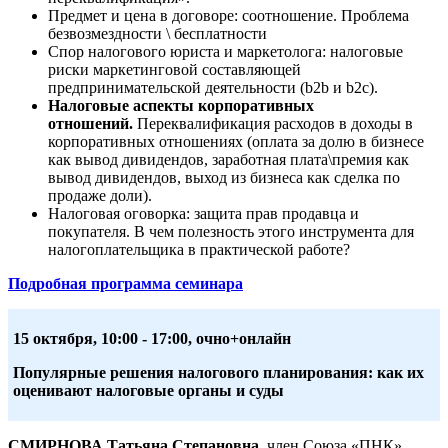
Предмет и цена в договоре: соотношение. Проблема
безвозмездности \ бесплатности
Спор налогового юриста и маркетолога: налоговые
риски маркетинговой составляющей
предпринимательской деятельности (b2b и b2c).
Налоговые аспекты корпоративных
отношений.
Переквалификация расходов в доходы в
корпоративных отношениях (оплата за долю в бизнесе
как вывод дивидендов, заработная плата\премия как
вывод дивидендов, выход из бизнеса как сделка по
продаже доли).
Налоговая оговорка: защита прав продавца и
покупателя. В чем полезность этого инструмента для
налогоплательщика в практической работе?
Подробная программа семинара
15 октября,
10:00 - 17:00, очно+онлайн
Популярные решения налогового планирования: как их
оценивают налоговые органы и суды
СМИРНОВА Татьяна Степановна
, член Союза «ПНК»,