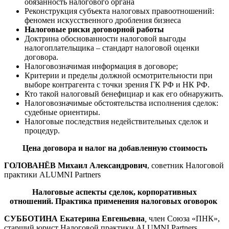
обязанность налогового органа
Реконструкция субъекта налоговых правоотношений:
феномен искусственного дробления бизнеса
Налоговые риски договорной работы
Доктрина обоснованности налоговой выгоды
налогоплательщика – стандарт налоговой оценки
договора.
Налоговозначимая информация в договоре;
Критерии и пределы должной осмотрительности при
выборе контрагента с точки зрения ГК РФ и НК РФ.
Кто такой налоговый бенефициар и как его обнаружить.
Налоговозначимые обстоятельства исполнения сделок:
судебные ориентиры.
Налоговые последствия недействительных сделок и
процедур.
Цена договора и налог на добавленную стоимость
ГОЛОВАНЁВ Михаил Александрович
, советник Налоговой
практики ALUMNI Partners
Налоговые аспекты сделок, корпоративных
отношений. Практика применения налоговых оговорок
СУББОТИНА Екатерина Евгеньевна
,
член Союза «ПНК»,
старший юрист Налоговой практики ALUMNI Partners