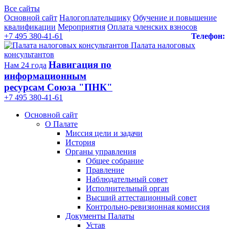
Все сайты
Основной сайт
Налогоплательщику
Обучение и повышение
квалификации
Мероприятия
Оплата членских взносов
+7 495 380-41-61
Телефон:
Палата налоговых
консультантов
Навигация по
Нам 24 года
информационным
ресурсам Союза "ПНК"
+7 495 380‑41‑61
Основной сайт
О Палате
Миссия цели и задачи
История
Органы управления
Общее собрание
Правление
Наблюдательный совет
Исполнительный орган
Высший аттестационный совет
Контрольно-ревизионная комиссия
Документы Палаты
Устав