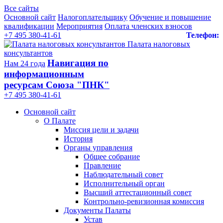
Все сайты
Основной сайт
Налогоплательщику
Обучение и повышение
квалификации
Мероприятия
Оплата членских взносов
+7 495 380-41-61
Телефон:
Палата налоговых
консультантов
Навигация по
Нам 24 года
информационным
ресурсам Союза "ПНК"
+7 495 380‑41‑61
Основной сайт
О Палате
Миссия цели и задачи
История
Органы управления
Общее собрание
Правление
Наблюдательный совет
Исполнительный орган
Высший аттестационный совет
Контрольно-ревизионная комиссия
Документы Палаты
Устав