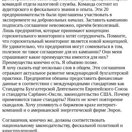
командой отдела налоговой службы. Команда состоит из
аудиторского и фискального знания и опыта. Эти 20
предпринимательств были приглашены участвовать в
эксперименте на добровольных началах. Заставить кампанию
подписать соглашение невозможно, причём безполезный.
Лишь предприятия, которые принимают концепцию
горизонтального мониторинга хотят сотрудничать. Помните,
что горизонтальный мониторинг является новой концепцией.
Не удивительно, что предприятия могут сомневаться в том,
полезное ли такое соглашение для их кампании? Они меня
спрашивают какие преимущества имеются для них?
Преимущества конечно есть. Я объязню позже.
Я хочу сказать ещё несколько слов в общем. Эти соглашения
отражают актуальное развитие международной бухгалтерской
практики. Предприятия обязаны предоставить финансовые
данные в соответствии с международными стандартами как
Стандарты Бухгалтерской Деятельности Европейского Союза
и стандарты Сарбанес-Оксли, законодательство США. Почему
применяются такие стандарты? Никто не хочет повторение
скандалов. Хочу упомянуть о биржевом крахе интернет-
компаний и о американской энергетической фирме Энрон.
Соглашения, конечно же, должны соответствовать
национальному законодательству, фискальной политикой и
юриспруденцией.