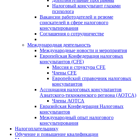
Дополнительные программы
Налоговый консультант глазами
психолога
Вакансии работодателей и резюме
соискателей в сфере налогового
консультирования
Соглашения о сотрудничестве
Международная деятельность
Международные новости и мероприятия
Европейская Конфедерация налоговых
консультантов (CFE)
Миссия и структура CFE
Члены CFE
Европейский справочник налоговых
консультантов
Ассоциация налоговых консультантов
Азиатского-тихоокенского региона (АОТСА)
Члены АОТСА
Евразийская Конфедерация Налоговых
консультантов
Международный опыт налогового
консультирования
Налогоплательщику
Обучение и повышение квалификации