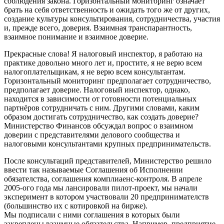
соблюдения закона. Горизонтальный мониторинг означает
брать на себя ответственность и ожидать того же от других,
создание культуры консультирования, сотрудничества, участия
и, прежде всего, доверия. Взаимная транспарантность,
взаимное понимание и взаимное доверие.
Прекрасные слова! Я налоговый инспектор, я работаю на
практике довольно много лет и, простите, я не верю всем
налогоплательщикам, я не верю всем консультантам.
Горизонтальный мониторинг предполагает сотрудничество,
предполагает доверие. Налоговый инспектор, однако,
находится в зависимости от готовности потенциальных
партнёров сотрудничать с ним. Другими словами, каким
образом достигать сотрудничество, как соэдать доверие?
Министерство Финансов обсуждал вопрос о взаимном
доверии с представителями делового сообщества и
налоговыми консультантами крупных предпринимательств.
После консультаций представителей, Министерство решило
ввести так называемые Соглашения об Исполнении
обязателства, соглашения комплиаенс-контроля. В апреле
2005-ого года мы лансировали пилот-проект, мы начали
эксперимент в котором участвовали 20 предпринимателств
(большинство их с котировкой на бирже).
Мы подписали с ними соглашения в которых были
закреплены взаимные обязательства. Например, предприятие